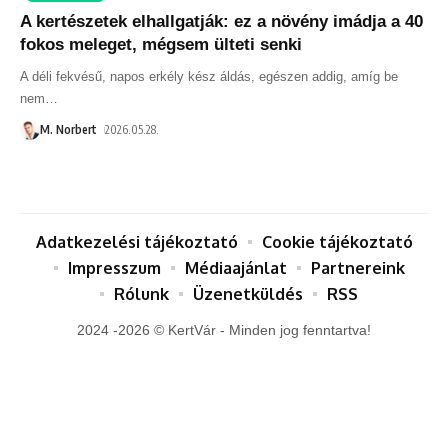
A kertészetek elhallgatják: ez a növény imádja a 40
fokos meleget, mégsem ülteti senki
A déli fekvésű, napos erkély kész áldás, egészen addig, amíg be
nem
…
M. Norbert
2026.05.28.
Adatkezelési tájékoztató
Cookie tájékoztató
Impresszum
Médiaajánlat
Partnereink
Rólunk
Üzenetküldés
RSS
2024 -2026 © KertVár - Minden jog fenntartva!