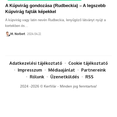
A Kúpvirág gondozása (Rudbeckia) – A legszebb
Kúpvirág fajták képekkel
A kúpvirág vagy latin nevén Rudbeckia, lenyűgöző látványt nyújt a
kertekben és
…
M. Norbert
2024.04.22.
Adatkezelési tájékoztató
Cookie tájékoztató
Impresszum
Médiaajánlat
Partnereink
Rólunk
Üzenetküldés
RSS
2024 -2026 © KertVár - Minden jog fenntartva!