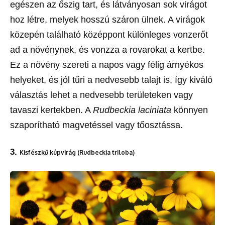
egészen az őszig tart, és látványosan sok virágot
hoz létre, melyek hosszú száron ülnek. A virágok
közepén található középpont különleges vonzerőt
ad a növénynek, és vonzza a rovarokat a kertbe.
Ez a növény szereti a napos vagy félig árnyékos
helyeket, és jól tűri a nedvesebb talajt is, így kiváló
választás lehet a nedvesebb területeken vagy
tavaszi kertekben. A
Rudbeckia laciniata
könnyen
szaporítható magvetéssel vagy tőosztássa.
3.
Kisfészkű kúpvirág (Rudbeckia triloba)