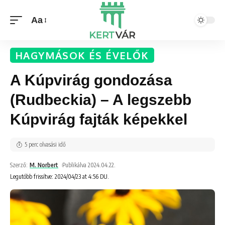
Aa
HAGYMÁSOK ÉS ÉVELŐK
A Kúpvirág gondozása
(Rudbeckia) – A legszebb
Kúpvirág fajták képekkel
5 perc olvasási idő
Szerző:
M. Norbert
Publikálva 2024.04.22.
Legutóbb frissítve: 2024/04/23 at 4:56 DU.