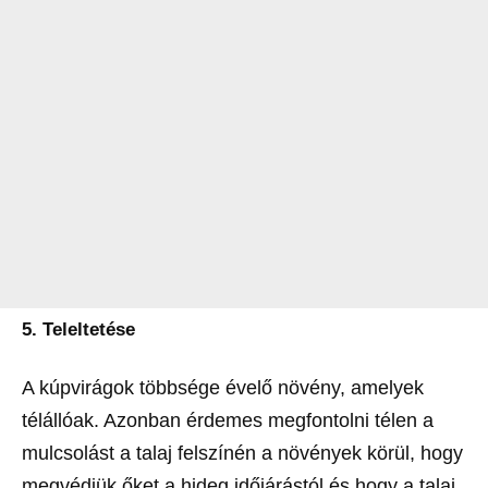
5.
T
eleltetése
A kúpvirágok többsége évelő növény, amelyek
télállóak. Azonban érdemes megfontolni télen a
mulcsolást a talaj felszínén a növények körül, hogy
megvédjük őket a hideg időjárástól és hogy a talaj