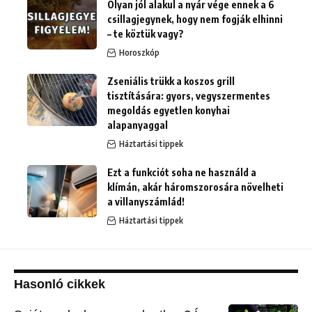
Olyan jól alakul a nyár vége ennek a 6
csillagjegynek, hogy nem fogják elhinni
– te köztük vagy?
Horoszkóp
Zseniális trükk a koszos grill
tisztítására: gyors, vegyszermentes
megoldás egyetlen konyhai
alapanyaggal
Háztartási tippek
Ezt a funkciót soha ne használd a
klímán, akár háromszorosára növelheti
a villanyszámlád!
Háztartási tippek
Hasonló cikkek