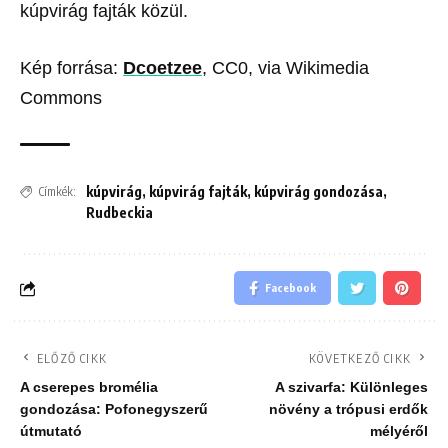
kúpvirág fajták közül.
Kép forrása:
Dcoetzee
, CC0, via Wikimedia
Commons
kúpvirág
,
kúpvirág fajták
,
kúpvirág gondozása
,
Címkék:
Rudbeckia
Facebook
ELŐZŐ CIKK
KÖVETKEZŐ CIKK
A cserepes bromélia
A szivarfa: Különleges
gondozása: Pofonegyszerű
növény a trópusi erdők
útmutató
mélyéről