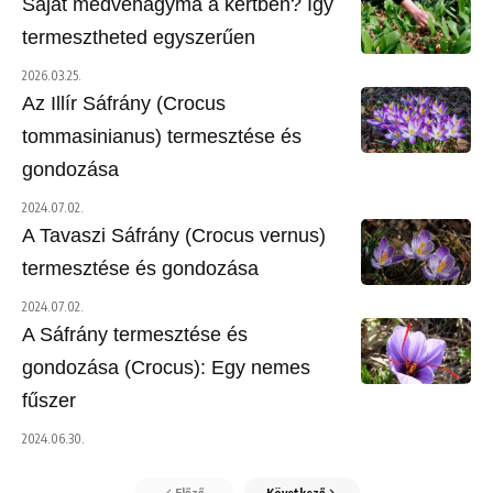
Saját medvehagyma a kertben? Így
termesztheted egyszerűen
2026.03.25.
Az Illír Sáfrány (Crocus
tommasinianus) termesztése és
gondozása
2024.07.02.
A Tavaszi Sáfrány (Crocus vernus)
termesztése és gondozása
2024.07.02.
A Sáfrány termesztése és
gondozása (Crocus): Egy nemes
fűszer
2024.06.30.
Előző
Következő