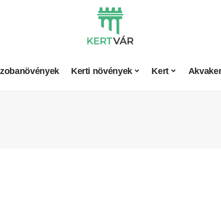
zobanövények
Kerti növények
Kert
Akvaker