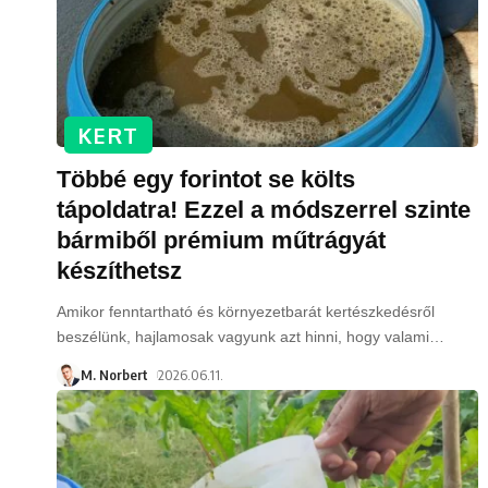
KERT
Többé egy forintot se költs
tápoldatra! Ezzel a módszerrel szinte
bármiből prémium műtrágyát
készíthetsz
Amikor fenntartható és környezetbarát kertészkedésről
beszélünk, hajlamosak vagyunk azt hinni, hogy valami
…
M. Norbert
2026.06.11.