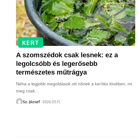
KERT
A szomszédok csak lesnek: ez a
legolcsóbb és legerősebb
természetes műtrágya
Néha a legjobb megoldások ott nőnek a kerítés tövében, mi
meg csak
…
Sz. József
2026.05.11.