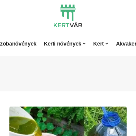
zobanövények
Kerti növények
Kert
Akvaker