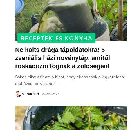
RECEPTEK ÉS KONYHA
Ne költs drága tápoldatokra! 5
zseniális házi növénytáp, amitől
roskadozni fognak a zöldségeid
Sokan elkövetik azt a hibát, hogy elrohannak a legközelebbi
áruházba, és vesznek
…
M. Norbert
2026.05.22.