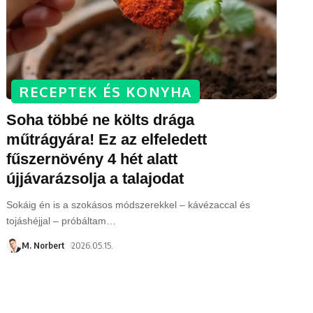
RECEPTEK ÉS KONYHA
Soha többé ne költs drága
műtrágyára! Ez az elfeledett
fűszernövény 4 hét alatt
újjávarázsolja a talajodat
Sokáig én is a szokásos módszerekkel – kávézaccal és
tojáshéjjal – próbáltam
…
M. Norbert
2026.05.15.