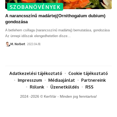
SZOBANÖVÉNYEK
A narancsszínű madártej(Ornithogalum dubium)
gondozása
A betlehem csillaga (narancsszínű madártej) bemutatása, gondozása
Az ünnepi időszak elengedhetetlen dísze
…
M. Norbert
2023.04.18.
Adatkezelési tájékoztató
Cookie tájékoztató
Impresszum
Médiaajánlat
Partnereink
Rólunk
Üzenetküldés
RSS
2024 -2026 © KertVár - Minden jog fenntartva!