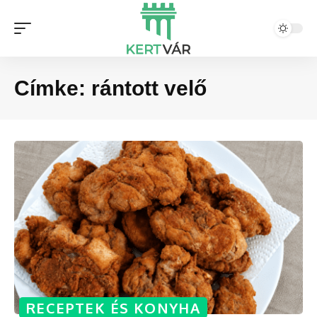
Címke:
rántott velő
RECEPTEK ÉS KONYHA