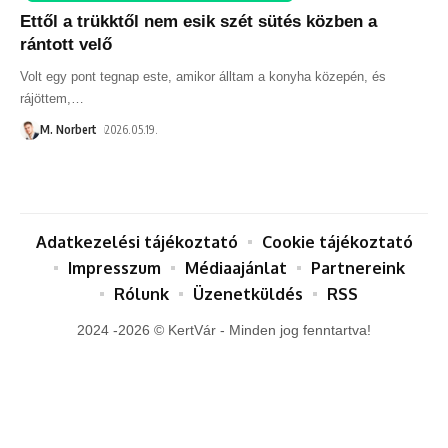
Ettől a trükktől nem esik szét sütés közben a
rántott velő
Volt egy pont tegnap este, amikor álltam a konyha közepén, és
rájöttem,
…
M. Norbert
2026.05.19.
Adatkezelési tájékoztató
Cookie tájékoztató
Impresszum
Médiaajánlat
Partnereink
Rólunk
Üzenetküldés
RSS
2024 -2026 © KertVár - Minden jog fenntartva!