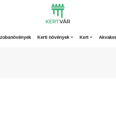
zobanövények
Kerti növények
Kert
Akvaker