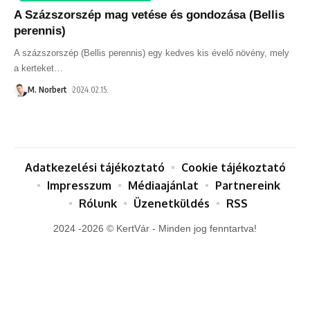
A Százszorszép mag vetése és gondozása (Bellis
perennis)
A százszorszép (Bellis perennis) egy kedves kis évelő növény, mely
a kerteket
…
M. Norbert
2024.02.15.
Adatkezelési tájékoztató
Cookie tájékoztató
Impresszum
Médiaajánlat
Partnereink
Rólunk
Üzenetküldés
RSS
2024 -2026 © KertVár - Minden jog fenntartva!