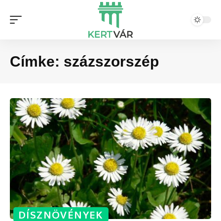
Címke:
százszorszép
DÍSZNÖVÉNYEK