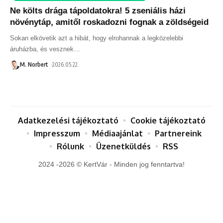
Ne költs drága tápoldatokra! 5 zseniális házi
növénytáp, amitől roskadozni fognak a zöldségeid
Sokan elkövetik azt a hibát, hogy elrohannak a legközelebbi
áruházba, és vesznek
…
M. Norbert
2026.05.22.
Adatkezelési tájékoztató
Cookie tájékoztató
Impresszum
Médiaajánlat
Partnereink
Rólunk
Üzenetküldés
RSS
2024 -2026 © KertVár - Minden jog fenntartva!