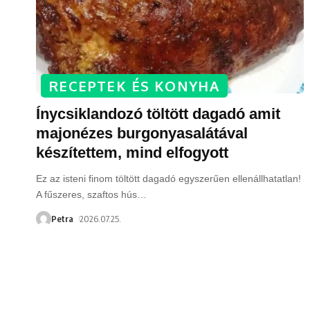
RECEPTEK ÉS KONYHA
Ínycsiklandozó töltött dagadó amit
majonézes burgonyasalátával
készítettem, mind elfogyott
Ez az isteni finom töltött dagadó egyszerűen ellenállhatatlan!
A fűszeres, szaftos hús
…
Petra
2026.07.25.