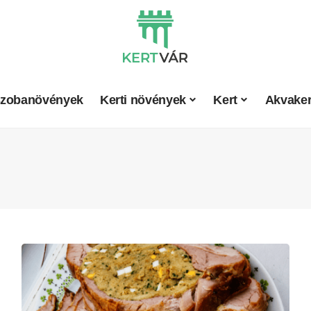
zobanövények
Kerti növények
Kert
Akvaker