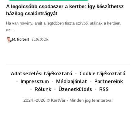
A legolcsóbb csodaszer a kertbe: Így készíthetsz
házilag csalántrágyát
Ha van növény, amit a legtöbben tiszta szívből utálnak a kertben,
az
…
M. Norbert
2026.05.26.
Adatkezelési tájékoztató
Cookie tájékoztató
Impresszum
Médiaajánlat
Partnereink
Rólunk
Üzenetküldés
RSS
2024 -2026 © KertVár - Minden jog fenntartva!