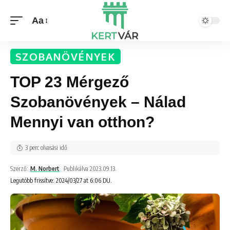
Aa
SZOBANÖVÉNYEK
TOP 23 Mérgező
Szobanövények – Nálad
Mennyi van otthon?
3 perc olvasási idő
Szerző:
M. Norbert
Publikálva 2023.09.13.
Legutóbb frissítve: 2024/03/27 at 6:06 DU.