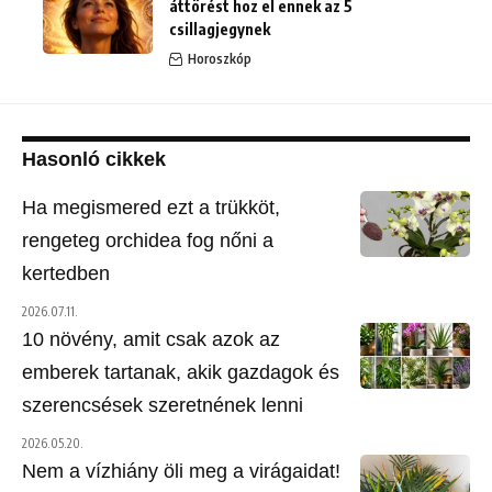
áttörést hoz el ennek az 5
csillagjegynek
Horoszkóp
Hasonló cikkek
Ha megismered ezt a trükköt,
rengeteg orchidea fog nőni a
kertedben
2026.07.11.
10 növény, amit csak azok az
emberek tartanak, akik gazdagok és
szerencsések szeretnének lenni
2026.05.20.
Nem a vízhiány öli meg a virágaidat!