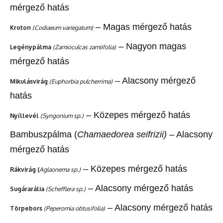
mérgező hatás
– Magas mérgező hatás
Kroton
(Codiaeum variegatum)
– Nagyon magas
Legénypálma
(Zamioculcas zamiifolia)
mérgező hatás
– Alacsony mérgező
Mikulásvirág
(Euphorbia pulcherrima)
hatás
– Közepes mérgező hatás
Nyíllevél
(Syngonium sp.)
Bambuszpálma (
Chamaedorea seifrizii)
– Alacsony
mérgező hatás
– Közepes mérgező hatás
Rákvirág (
Aglaonema sp.)
– Alacsony mérgező hatás
Sugárarália
(Schefflera sp.)
– Alacsony mérgező hatás
Törpebors
(Peperomia obtusifolia)