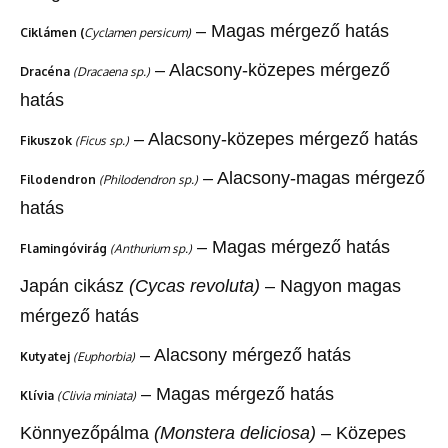
– Magas mérgező hatás
Ciklámen (
Cyclamen persicum)
– Alacsony-közepes mérgező
Dracéna
(Dracaena sp.)
hatás
– Alacsony-közepes mérgező hatás
Fikuszok
(Ficus sp.)
– Alacsony-magas mérgező
Filodendron
(Philodendron sp.)
hatás
– Magas mérgező hatás
Flamingóvirág
(Anthurium sp.)
Japán cikász
(Cycas revoluta)
– Nagyon magas
mérgező hatás
– Alacsony mérgező hatás
Kutyatej
(Euphorbia)
– Magas mérgező hatás
Klívia
(Clivia miniata)
Könnyezőpálma
(Monstera deliciosa)
– Közepes