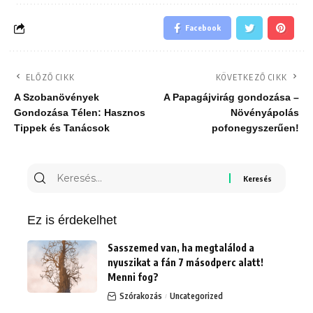
Facebook
ELŐZŐ CIKK
KÖVETKEZŐ CIKK
A Szobanövények
A Papagájvirág gondozása –
Gondozása Télen: Hasznos
Növényápolás
Tippek és Tanácsok
pofonegyszerűen!
Keresés
erre:
Ez is érdekelhet
Sasszemed van, ha megtalálod a
nyuszikat a fán 7 másodperc alatt!
Menni fog?
Szórakozás
Uncategorized