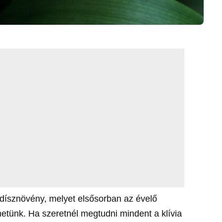
ű dísznövény, melyet elsősorban az évelő
hetünk. Ha szeretnél megtudni mindent a klívia