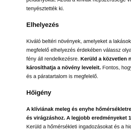
tenyésztették ki.
Elhelyezés
Kiváló beltéri növények, amelyeket a lakáso
megfelelő elhelyezés érdekében válassz olyan
fény áll rendelkezésre.
Kerüld a közvetlen 
károsíthatja a növény leveleit.
Fontos, hogy
és a páratartalom is megfelelő.
Hőigény
A klíviának meleg és enyhe hőmérsékletr
és virágzáshoz. A legjobb eredményeket 18
Kerüld a hőmérsékleti ingadozásokat és a hi