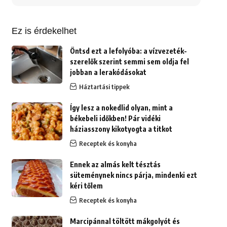
erre:
Ez is érdekelhet
Öntsd ezt a lefolyóba: a vízvezeték-
szerelők szerint semmi sem oldja fel
jobban a lerakódásokat
Háztartási tippek
Így lesz a nokedlid olyan, mint a
békebeli időkben! Pár vidéki
háziasszony kikotyogta a titkot
Receptek és konyha
Ennek az almás kelt tésztás
süteménynek nincs párja, mindenki ezt
kéri tőlem
Receptek és konyha
Marcipánnal töltött mákgolyót és