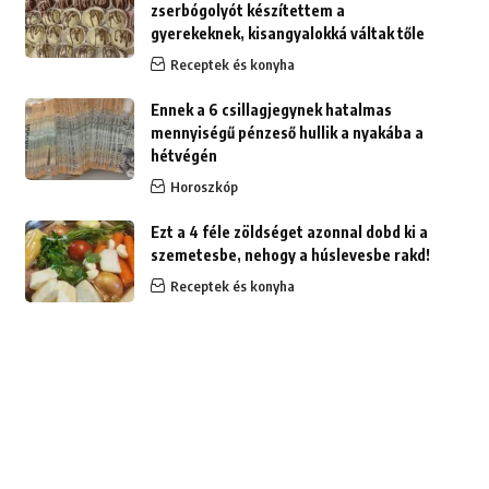
zserbógolyót készítettem a
gyerekeknek, kisangyalokká váltak tőle
Receptek és konyha
Ennek a 6 csillagjegynek hatalmas
mennyiségű pénzeső hullik a nyakába a
hétvégén
Horoszkóp
Ezt a 4 féle zöldséget azonnal dobd ki a
szemetesbe, nehogy a húslevesbe rakd!
Receptek és konyha