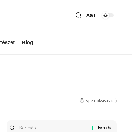
Aa
tészet
Blog
5 perc olvasási idő
Keresés