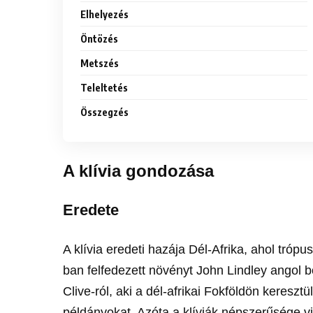
Elhelyezés
Öntözés
Metszés
Teleltetés
Összegzés
A klívia gondozása
Eredete
A klívia eredeti hazája Dél-Afrika, ahol tróp
ban felfedezett növényt John Lindley angol b
Clive-ról, aki a dél-afrikai Fokföldön keresztü
példányokat. Azóta a klíviák népszerűsége vi