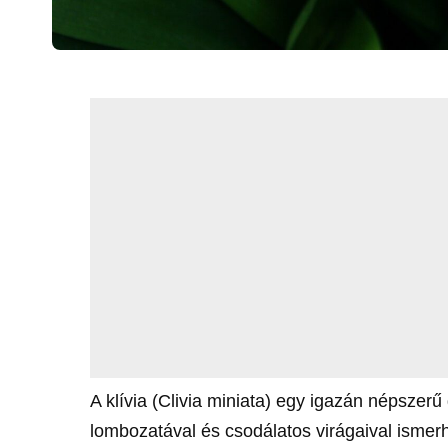
A klívia (Clivia miniata) egy igazán népszer
lombozatával és csodálatos virágaival ismer