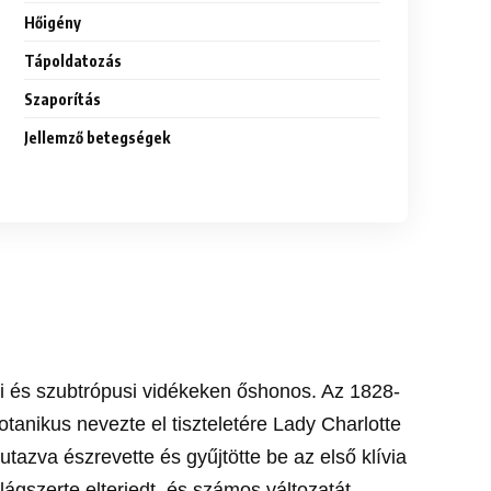
Hőigény
Tápoldatozás
Szaporítás
Jellemző betegségek
usi és szubtrópusi vidékeken őshonos. Az 1828-
otanikus nevezte el tiszteletére Lady Charlotte
lutazva észrevette és gyűjtötte be az első klívia
lágszerte elterjedt, és számos változatát