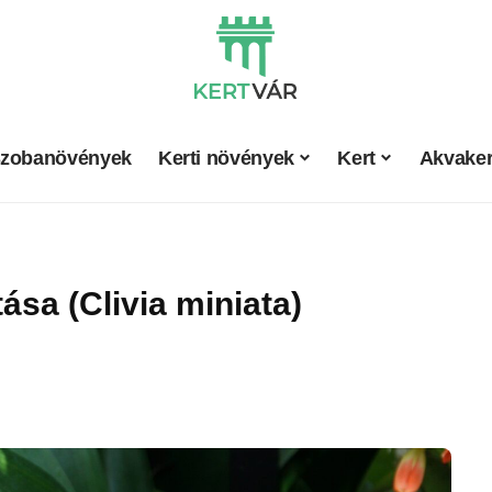
zobanövények
Kerti növények
Kert
Akvaker
ása (Clivia miniata)