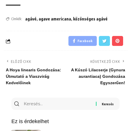
agávé
,
agave americana
,
közönséges agávé
Címkék:
Facebook
ELŐZŐ CIKK
KÖVETKEZŐ CIKK
A Hoya linearis Gondozása:
A Kúszó Lilacserje (Gynura
Útmutató a Viaszvirág
aurantiaca) Gondozása
Kedvelőinek
Egyszerűen!
Keresés
erre:
Ez is érdekelhet