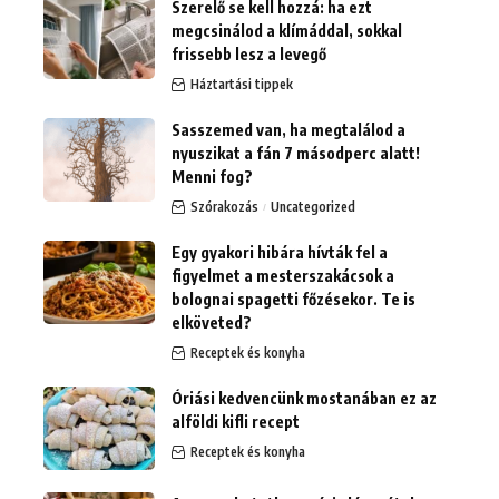
Szerelő se kell hozzá: ha ezt
megcsinálod a klímáddal, sokkal
frissebb lesz a levegő
Háztartási tippek
Sasszemed van, ha megtalálod a
nyuszikat a fán 7 másodperc alatt!
Menni fog?
Szórakozás
Uncategorized
Egy gyakori hibára hívták fel a
figyelmet a mesterszakácsok a
bolognai spagetti főzésekor. Te is
elköveted?
Receptek és konyha
Óriási kedvencünk mostanában ez az
alföldi kifli recept
Receptek és konyha