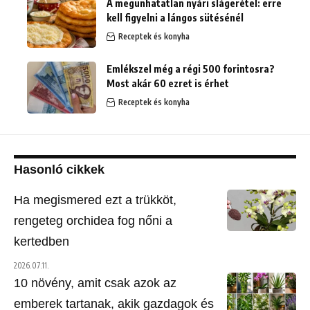
A megunhatatlan nyári slágerétel: erre
kell figyelni a lángos sütésénél
Receptek és konyha
Emlékszel még a régi 500 forintosra?
Most akár 60 ezret is érhet
Receptek és konyha
Hasonló cikkek
Ha megismered ezt a trükköt,
rengeteg orchidea fog nőni a
kertedben
2026.07.11.
10 növény, amit csak azok az
emberek tartanak, akik gazdagok és