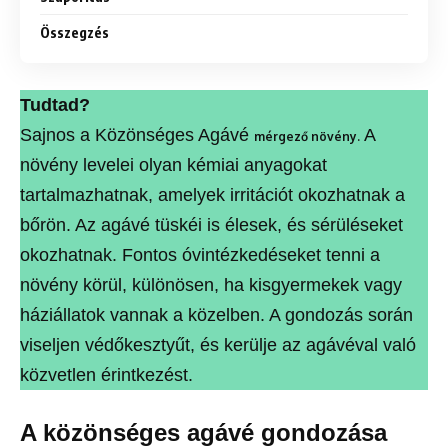
Összegzés
Tudtad?
Sajnos a Közönséges Agávé
A
mérgező növény.
növény levelei olyan kémiai anyagokat
tartalmazhatnak, amelyek irritációt okozhatnak a
bőrön. Az agávé tüskéi is élesek, és sérüléseket
okozhatnak. Fontos óvintézkedéseket tenni a
növény körül, különösen, ha kisgyermekek vagy
háziállatok vannak a közelben. A gondozás során
viseljen védőkesztyűt, és kerülje az agávéval való
közvetlen érintkezést.
A közönséges agávé gondozása