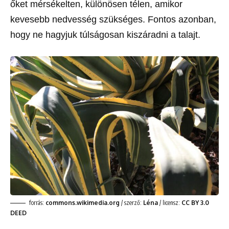
őket mérsékelten, különösen télen, amikor
kevesebb nedvesség szükséges. Fontos azonban,
hogy ne hagyjuk túlságosan kiszáradni a talajt.
forrás:
commons.wikimedia.org
/ szerző:
Léna
/ licensz:
CC BY 3.0
DEED