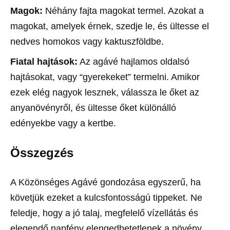
Magok:
Néhány fajta magokat termel. Azokat a
magokat, amelyek érnek, szedje le, és ültesse el
nedves homokos vagy kaktuszföldbe.
Fiatal hajtások:
Az agávé hajlamos oldalsó
hajtásokat, vagy “gyerekeket” termelni. Amikor
ezek elég nagyok lesznek, válassza le őket az
anyanövényről, és ültesse őket különálló
edényekbe vagy a kertbe.
Összegzés
A Közönséges Agávé gondozása egyszerű, ha
követjük ezeket a kulcsfontosságú tippeket. Ne
feledje, hogy a jó talaj, megfelelő vízellátás és
elegendő napfény elengedhetetlenek a növény