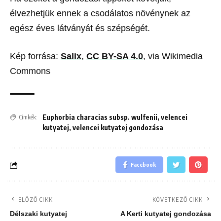
élvezhetjük ennek a csodálatos növénynek az
egész éves látványát és szépségét.
Kép forrása:
Salix
,
CC BY-SA 4.0
, via Wikimedia
Commons
Euphorbia characias subsp. wulfenii
,
velencei
Címkék:
kutyatej
,
velencei kutyatej gondozása
Facebook
ELŐZŐ CIKK
KÖVETKEZŐ CIKK
Délszaki kutyatej
A Kerti kutyatej gondozása