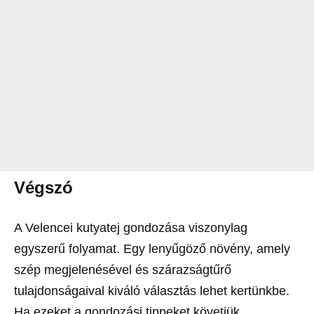
Végszó
A Velencei kutyatej gondozása viszonylag
egyszerű folyamat. Egy lenyűgöző növény, amely
szép megjelenésével és szárazságtűrő
tulajdonságaival kiváló választás lehet kertünkbe.
Ha ezeket a gondozási tippeket követjük,