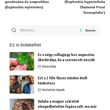
gondozása és szaporítása
(Euphorbia hypericifolia
(Euphorbia myrsinites)
Diamond Frost
‘Inneuphdia’)
Keresés
erre:
Ez is érdekelhet
Ez a négy csillagjegy lesz augusztus
überkirálya, ha a szerencsét nézzük
Horoszkóp
Ezt a 2 féle fűszer minden ételt
tönkretesz
Háztartási tippek
Valaha a magyar szüretek
elengedhetetlen fogása volt, ma már