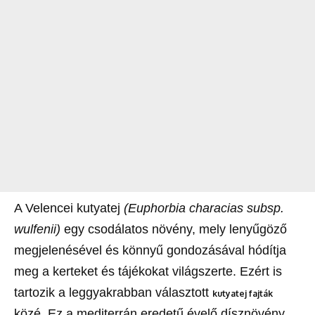
A Velencei kutyatej
(Euphorbia characias subsp.
wulfenii)
egy csodálatos növény, mely lenyűgöző
megjelenésével és könnyű gondozásával hódítja
meg a kerteket és tájékokat világszerte. Ezért is
tartozik a leggyakrabban választott
kutyatej fajták
közé. Ez a mediterrán eredetű évelő dísznövény