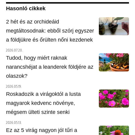
Hasonló cikkek
2 hét és az orchideáid
megtáltosodnak: ebből szórj egyszer
a földjükre és őrülten nőni kezdenek
2026.07.20.
Tudod, hogy miért raknak
narancshéjat a leanderek földjére az
olaszok?
2026.05.19.
Roskadozik a virágoktól a lusta
magyarok kedvenc növénye,
mégsem ülteti szinte senki
2026.05.13.
Ez az 5 virág nagyon jól tűri a