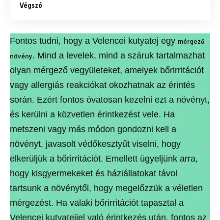
Végszó
Fontos tudni, hogy a Velencei kutyatej egy
mérgező
. Mind a levelek, mind a száruk tartalmazhat
növény
olyan mérgező vegyületeket, amelyek bőrirritációt
vagy allergiás reakciókat okozhatnak az érintés
során. Ezért fontos óvatosan kezelni ezt a növényt,
és kerülni a közvetlen érintkezést vele. Ha
metszeni vagy más módon gondozni kell a
növényt, javasolt védőkesztyűt viselni, hogy
elkerüljük a bőrirritációt. Emellett ügyeljünk arra,
hogy kisgyermekeket és háziállatokat távol
tartsunk a növénytől, hogy megelőzzük a véletlen
mérgezést. Ha valaki bőrirritációt tapasztal a
Velencei kutyatejjel való érintkezés után, fontos az