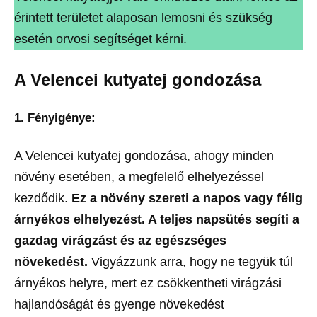
érintett területet alaposan lemosni és szükség
esetén orvosi segítséget kérni.
A Velencei kutyatej gondozása
1. Fényigénye:
A Velencei kutyatej gondozása, ahogy minden
növény esetében, a megfelelő elhelyezéssel
kezdődik.
Ez a növény szereti a napos vagy félig
árnyékos elhelyezést. A teljes napsütés segíti a
gazdag virágzást és az egészséges
növekedést.
Vigyázzunk arra, hogy ne tegyük túl
árnyékos helyre, mert ez csökkentheti virágzási
hajlandóságát és gyenge növekedést