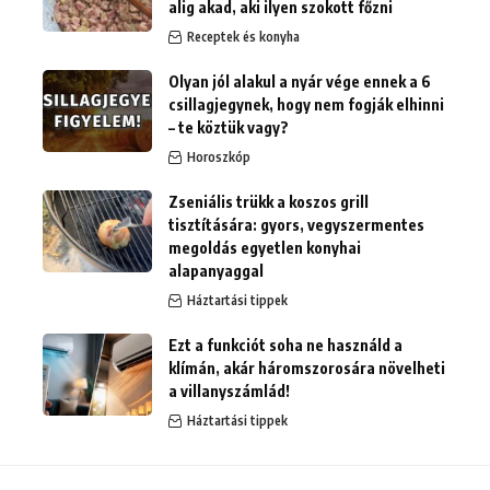
alig akad, aki ilyen szokott főzni
Receptek és konyha
Olyan jól alakul a nyár vége ennek a 6
csillagjegynek, hogy nem fogják elhinni
– te köztük vagy?
Horoszkóp
Zseniális trükk a koszos grill
tisztítására: gyors, vegyszermentes
megoldás egyetlen konyhai
alapanyaggal
Háztartási tippek
Ezt a funkciót soha ne használd a
klímán, akár háromszorosára növelheti
a villanyszámlád!
Háztartási tippek