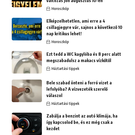
változás jön augusztus 10-én
Horoszkóp
Elképzelhetetlen, ami erre a 4
csillagjegyre vár, sajnos a következő 10
nap kritikus lehet!
Horoszkóp
Ezt tedd a WC kagylóba és 8 perc alatt
megszabadulsz a makacs vízkőtől
Háztartási tippek
Bele szabad önteni a forró vizet a
lefolyóba? A vízvezeték szerelő
válaszol
Háztartási tippek
Zabálja a benzint az autó klímája, ha
így kapcsolod be, és ez még csak a
kezdet