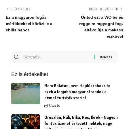
ELŐZŐ CIKK
KÖVETKEZŐ CIKK
Ez a magyaros fogás
Öntsd ezt a WC-be és
mérföldekkel körözi le a
reggelre ragyogni fog:
chilis babot
eltávolítja a makacs
vízkövet
Keresés
erre:
Ez is érdekelhet
Nem Balaton, nem Hajdúszoboszló:
ezek a legjobb magyar strandok a
német turisták szerint
Utazás
Oroszlán, Rák, Bika, Kos, Ikrek – Nagyon
fontos üzenet érkezett nektek, nagy