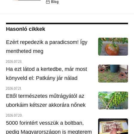
Blog
Hasonló cikkek
Ezért repedezik a paradicsom! Így
mentheted meg
2026.07.23.
Ha ezt látod a kertedbe, már most
könyveld el: Patkány jár nálad
2026.07.21.
Ettől természetes műtrágyától az
uborkáim kétszer akkorára nőnek
2026.07.20.
5000 forintért vesszük a boltban,
pedig Magyarországon is megterem