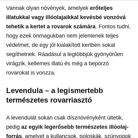
Vannak olyan növények, amelyek
erőteljes
illatukkal vagy illóolajaikkal kevésbé vonzóvá
tehetik a kertet a rovarok számára
. Fontos tudni,
hogy ezek önmagukban nem jelentenek teljes
védelmet, de egy jól kialakított kertben sokat
segíthetnek. Ráadásul a legtöbbjük gyönyörűen
virágzik, kellemes illatú és még a beporzó
rovarokat is vonzza.
Levendula – a legismertebb
természetes rovarriasztó
A levendulát sokan csak dísznövényként ültetik,
pedig
az egyik legerősebb természetes illóolaj-
forrás
, amelyet a kullancsok, poloskák, szúnyogok