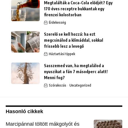
Megtalálták a Coca-Cola elődjét? Egy
170 éves receptre bukkantak egy
firenzei kolostorban
Érdekesség
Szerelő se kell hozzá: ha ezt
megcsinálod a klímáddal, sokkal
frissebb lesz a levegő
Háztartási tippek
Sasszemed van, ha megtalálod a
nyuszikat a fán 7 másodperc alatt!
Menni fog?
Szórakozás
Uncategorized
Hasonló cikkek
Marcipánnal töltött mákgolyót és