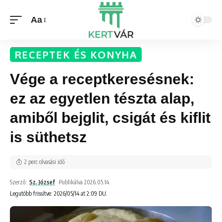
Aa
RECEPTEK ÉS KONYHA
Vége a receptkeresésnek:
ez az egyetlen tészta alap,
amiből bejglit, csigát és kiflit
is süthetsz
2 perc olvasási idő
Szerző:
Sz. József
Publikálva 2026.05.14.
Legutóbb frissítve: 2026/05/14 at 2:09 DU.