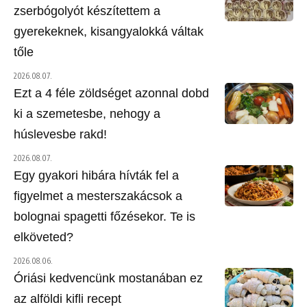
zserbógolyót készítettem a
gyerekeknek, kisangyalokká váltak
tőle
2026.08.07.
Ezt a 4 féle zöldséget azonnal dobd
ki a szemetesbe, nehogy a
húslevesbe rakd!
2026.08.07.
Egy gyakori hibára hívták fel a
figyelmet a mesterszakácsok a
bolognai spagetti főzésekor. Te is
elköveted?
2026.08.06.
Óriási kedvencünk mostanában ez
az alföldi kifli recept