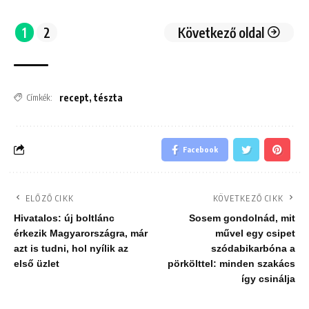
1
2
Következő oldal
recept
,
tészta
Címkék:
Facebook
ELŐZŐ CIKK
KÖVETKEZŐ CIKK
Hivatalos: új boltlánc
Sosem gondolnád, mit
érkezik Magyarországra, már
művel egy csipet
azt is tudni, hol nyílik az
szódabikarbóna a
első üzlet
pörkölttel: minden szakács
így csinálja