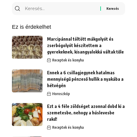
Keresés
erre:
Ez is érdekelhet
Marcipánnal töltött mákgolyót és
zserbógolyót készítettem a
gyerekeknek, kisangyalokká váltak tőle
Receptek és konyha
Ennek a 6 csillagjegynek hatalmas
mennyiségű pénzeső hullik a nyakába a
hétvégén
Horoszkóp
Ezt a 4 féle zöldséget azonnal dobd ki a
szemetesbe, nehogy a húslevesbe
rakd!
Receptek és konyha