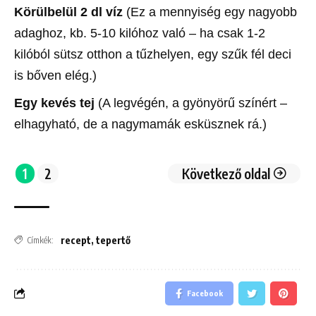
Körülbelül 2 dl víz
(Ez a mennyiség egy nagyobb
adaghoz, kb. 5-10 kilóhoz való – ha csak 1-2
kilóból sütsz otthon a tűzhelyen, egy szűk fél deci
is bőven elég.)
Egy kevés tej
(A legvégén, a gyönyörű színért –
elhagyható, de a nagymamák esküsznek rá.)
1
2
Következő oldal
recept
,
tepertő
Címkék:
Facebook