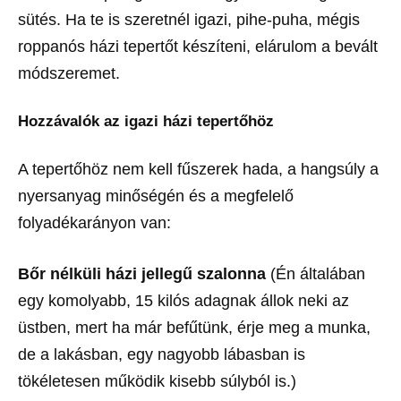
sütés. Ha te is szeretnél igazi, pihe-puha, mégis
roppanós házi tepertőt készíteni, elárulom a bevált
módszeremet.
Hozzávalók az igazi házi tepertőhöz
A tepertőhöz nem kell fűszerek hada, a hangsúly a
nyersanyag minőségén és a megfelelő
folyadékarányon van:
Bőr nélküli házi jellegű szalonna
(Én általában
egy komolyabb, 15 kilós adagnak állok neki az
üstben, mert ha már befűtünk, érje meg a munka,
de a lakásban, egy nagyobb lábasban is
tökéletesen működik kisebb súlyból is.)