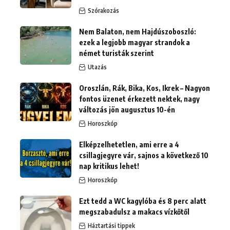
Szórakozás
Nem Balaton, nem Hajdúszoboszló:
ezek a legjobb magyar strandok a
német turisták szerint
Utazás
Oroszlán, Rák, Bika, Kos, Ikrek – Nagyon
fontos üzenet érkezett nektek, nagy
változás jön augusztus 10-én
Horoszkóp
Elképzelhetetlen, ami erre a 4
csillagjegyre vár, sajnos a következő 10
nap kritikus lehet!
Horoszkóp
Ezt tedd a WC kagylóba és 8 perc alatt
megszabadulsz a makacs vízkőtől
Háztartási tippek