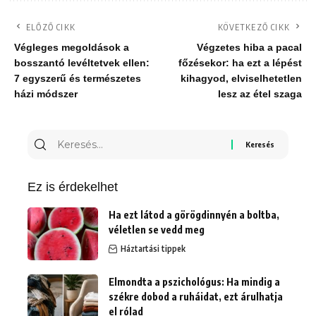
ELŐZŐ CIKK
KÖVETKEZŐ CIKK
Végleges megoldások a
Végzetes hiba a pacal
bosszantó levéltetvek ellen:
főzésekor: ha ezt a lépést
7 egyszerű és természetes
kihagyod, elviselhetetlen
házi módszer
lesz az étel szaga
Keresés
erre:
Ez is érdekelhet
Ha ezt látod a görögdinnyén a boltba,
véletlen se vedd meg
Háztartási tippek
Elmondta a pszichológus: Ha mindig a
székre dobod a ruháidat, ezt árulhatja
el rólad