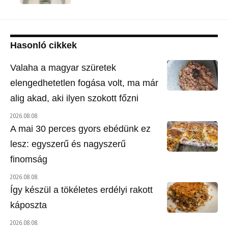
Hasonló cikkek
Valaha a magyar szüretek
elengedhetetlen fogása volt, ma már
alig akad, aki ilyen szokott főzni
2026.08.08.
A mai 30 perces gyors ebédünk ez
lesz: egyszerű és nagyszerű
finomság
2026.08.08.
Így készül a tökéletes erdélyi rakott
káposzta
2026.08.08.