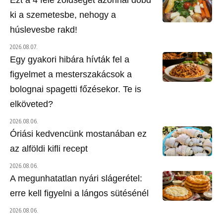
ki a szemetesbe, nehogy a
húslevesbe rakd!
2026.08.07.
Egy gyakori hibára hívták fel a
figyelmet a mesterszakácsok a
bolognai spagetti főzésekor. Te is
elköveted?
2026.08.06.
Óriási kedvencünk mostanában ez
az alföldi kifli recept
2026.08.06.
A megunhatatlan nyári slágerétel:
erre kell figyelni a lángos sütésénél
2026.08.06.