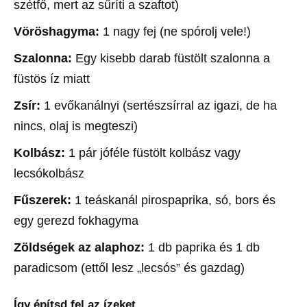
szétfő, mert az sűríti a szaftot)
Vöröshagyma:
1 nagy fej (ne spórolj vele!)
Szalonna:
Egy kisebb darab füstölt szalonna a
füstös íz miatt
Zsír:
1 evőkanálnyi (sertészsírral az igazi, de ha
nincs, olaj is megteszi)
Kolbász:
1 pár jóféle füstölt kolbász vagy
lecsókolbász
Fűszerek:
1 teáskanál pirospaprika, só, bors és
egy gerezd fokhagyma
Zöldségek az alaphoz:
1 db paprika és 1 db
paradicsom (ettől lesz „lecsós” és gazdag)
Így építsd fel az ízeket