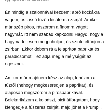
Én mindig a szalonnával kezdem: apró kockákra
vágom, és lassú tűzön kisütöm a zsírját. Amikor
már szép piros, rászórom a finomra vágott
hagymát. Itt nem szabad kapkodni! Hagyd, hogy a
hagyma teljesen megpuhuljon, és szinte eltűnjön a
zsírban. Ekkor dobom rá a felaprított paprikát és
paradicsomot – ez adja meg a mélységét az
egésznek.
Amikor már majdnem kész az alap, lehúzom a
tűzről (nehogy megkeseredjen a paprika!), és
alaposan megszórom a pirospaprikával.
Belekarikázom a kolbászt, picit átforgatom, hogy
kiengedje a fűszeres zsírját, majd jöhet a krumpli.