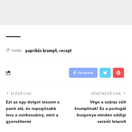
paprikás krumpli
,
recept
Címkék:
Facebook
ELŐZŐ CIKK
KÖVETKEZŐ CIKK
Ezt az egy dolgot teszem a
Vége a száraz sült
panír alá, és ropogósabb
krumplinak! Ez a portugál
lesz a csirkeszárny, mint a
burgonya minden eddigi
gyorséttermi
verziót letarolt