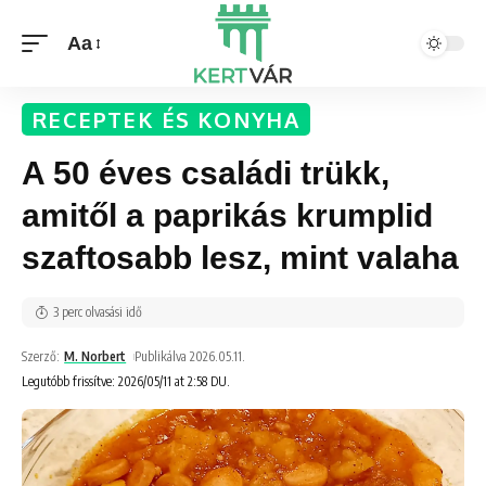
Aa
RECEPTEK ÉS KONYHA
A 50 éves családi trükk,
amitől a paprikás krumplid
szaftosabb lesz, mint valaha
3 perc olvasási idő
Szerző:
M. Norbert
Publikálva 2026.05.11.
Legutóbb frissítve: 2026/05/11 at 2:58 DU.