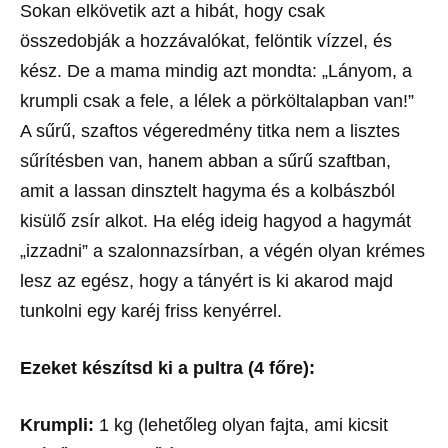
Sokan elkövetik azt a hibát, hogy csak
összedobják a hozzávalókat, felöntik vízzel, és
kész. De a mama mindig azt mondta: „Lányom, a
krumpli csak a fele, a lélek a pörköltalapban van!”
A sűrű, szaftos végeredmény titka nem a lisztes
sűrítésben van, hanem abban a sűrű szaftban,
amit a lassan dinsztelt hagyma és a kolbászból
kisülő zsír alkot. Ha elég ideig hagyod a hagymát
„izzadni” a szalonnazsírban, a végén olyan krémes
lesz az egész, hogy a tányért is ki akarod majd
tunkolni egy karéj friss kenyérrel.
Ezeket készítsd ki a pultra (4 főre):
Krumpli:
1 kg (lehetőleg olyan fajta, ami kicsit