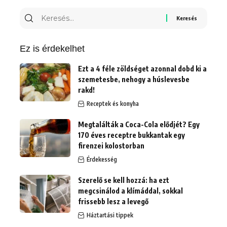
Keresés
erre:
Ez is érdekelhet
Ezt a 4 féle zöldséget azonnal dobd ki a
szemetesbe, nehogy a húslevesbe
rakd!
Receptek és konyha
Megtalálták a Coca-Cola elődjét? Egy
170 éves receptre bukkantak egy
firenzei kolostorban
Érdekesség
Szerelő se kell hozzá: ha ezt
megcsinálod a klímáddal, sokkal
frissebb lesz a levegő
Háztartási tippek