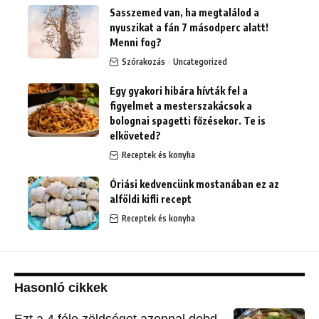
Sasszemed van, ha megtalálod a
nyuszikat a fán 7 másodperc alatt!
Menni fog?
Szórakozás
Uncategorized
Egy gyakori hibára hívták fel a
figyelmet a mesterszakácsok a
bolognai spagetti főzésekor. Te is
elköveted?
Receptek és konyha
Óriási kedvencünk mostanában ez az
alföldi kifli recept
Receptek és konyha
Hasonló cikkek
Ezt a 4 féle zöldséget azonnal dobd