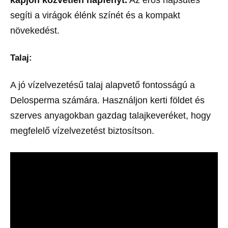
kapjon közvetlen napfényt.
Az erős napsütés
segíti a virágok élénk színét és a kompakt
növekedést.
Talaj:
A jó vízelvezetésű talaj alapvető fontosságú a
Delosperma számára. Használjon kerti földet és
szerves anyagokban gazdag talajkeveréket, hogy
megfelelő vízelvezetést biztosítson.