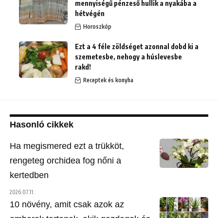
mennyiségű pénzeső hullik a nyakába a
hétvégén
Horoszkóp
Ezt a 4 féle zöldséget azonnal dobd ki a
szemetesbe, nehogy a húslevesbe
rakd!
Receptek és konyha
Hasonló cikkek
Ha megismered ezt a trükköt,
rengeteg orchidea fog nőni a
kertedben
2026.07.11.
10 növény, amit csak azok az