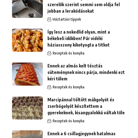
szerelők szerint semmi sem oldja fel
jobban a lerakódásokat
Háztartási tippek
Így lesz a nokedlid olyan, mint a
békebeli időkben! Pár vidéki
háziasszony kikotyogta a titkot
Receptek és konyha
Ennek az almás kelt tésztás
süteménynek nincs párja, mindenki ezt
kéri tőlem
Receptek és konyha
Marcipánnal töltött mákgolyót és
zserbógolyót készítettem a
gyerekeknek, kisangyalokká váltak tőle
Receptek és konyha
Ennek a 6 csillagjegynek hatalmas