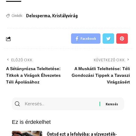
Delosperma
,
Kristályvirág
Címkék:
Facebook
ELŐZŐ CIKK
KÖVETKEZŐ CIKK
A Sétányrózsa Teleltetése:
A Muskátli Teleltetése: Téli
Titkok a Virágok Élvezetes
Gondozási Tippek a Tavaszi
Téli Ápolásához
Virágzásért
Keresés
erre:
Ez is érdekelhet
Öntsd ezt a lefolyóba: a vízvezeték-