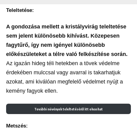
T
eleltetése:
A gondozása mellett a kristályvirág teleltetése
sem jelent különösebb kihívást. Közepesen
fagytűrő, így nem igényel különösebb
előkészületeket a télre való felkészítése során.
Az igazán hideg téli hetekben a tövek védelme
érdekében mulccsal vagy avarral is takarhatjuk
azokat, ami kiválóan megfelelő védelmet nyújt a
kemény fagyok ellen.
További növények teleltetéséről itt olvashat
Metszés: