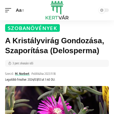
Aa
SZOBANÖVÉNYEK
A Kristályvirág Gondozása,
Szaporítása (Delosperma)
3 perc olvasási idő
Szerző:
M. Norbert
Publikálva 2023.11.18.
Legutóbb frissítve: 2024/03/03 at 1:40 DU.