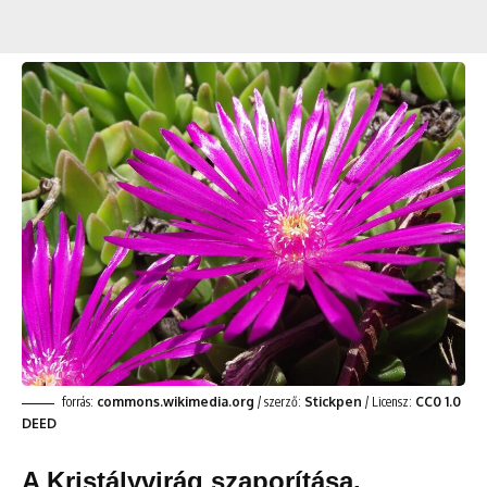
forrás:
commons.wikimedia.org
/ szerző:
Stickpen
/ Licensz:
CC0 1.0
DEED
A Kristályvirág szaporítása,