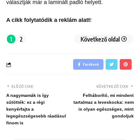
választják már a laminált padló helyett.
A cikk folytatódik a reklám alatt
!
1
2
Következő oldal
Facebook
ELŐZŐ CIKK
KÖVETKEZŐ CIKK
A nagymamák is így
Felháborító, mi mindent
sütötték: ez a régi
tartalmaz a leveskocka: nem
kenyérfajta a
is olyan egészséges, mint
legegészségesebb ráadásul
gondoljuk
finom is