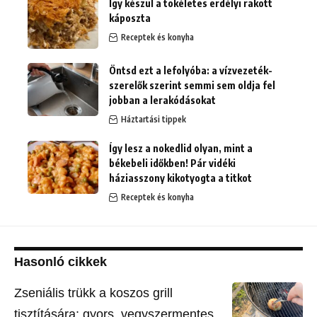
Így készül a tökéletes erdélyi rakott
káposzta
Receptek és konyha
Öntsd ezt a lefolyóba: a vízvezeték-
szerelők szerint semmi sem oldja fel
jobban a lerakódásokat
Háztartási tippek
Így lesz a nokedlid olyan, mint a
békebeli időkben! Pár vidéki
háziasszony kikotyogta a titkot
Receptek és konyha
Hasonló cikkek
Zseniális trükk a koszos grill
tisztítására: gyors, vegyszermentes