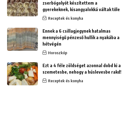
zserbógolyót készítettem a
gyerekeknek, kisangyalokká váltak tőle
Receptek és konyha
Ennek a 6 csillagjegynek hatalmas
mennyiségű pénzeső hullik a nyakába a
hétvégén
Horoszkóp
Ezt a 4 féle zöldséget azonnal dobd ki a
szemetesbe, nehogy a húslevesbe rakd!
Receptek és konyha