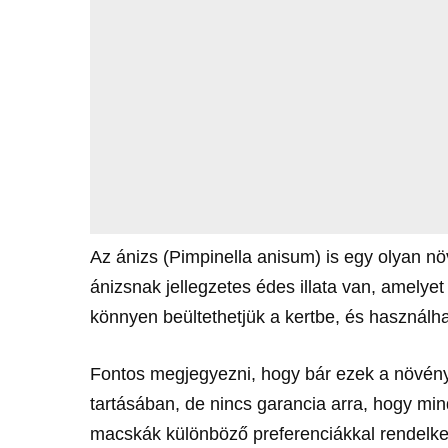
Az ánizs (Pimpinella anisum) is egy olyan 
ánizsnak jellegzetes édes illata van, amely
könnyen beültethetjük a kertbe, és használh
Fontos megjegyezni, hogy bár ezek a növén
tartásában, de nincs garancia arra, hogy mi
macskák különböző preferenciákkal rendelkez