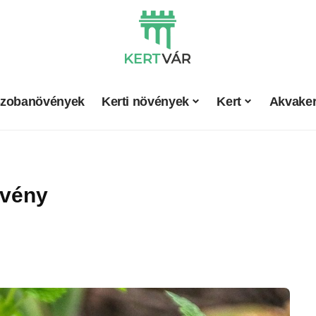
zobanövények
Kerti növények
Kert
Akvaker
övény