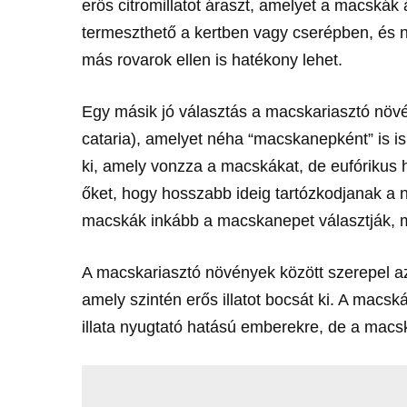
erős citromillatot áraszt, amelyet a macskák
termeszthető a kertben vagy cserépben, é
más rovarok ellen is hatékony lehet.
Egy másik jó választás a macskariasztó növ
cataria), amelyet néha “macskanepként” is i
ki, amely vonzza a macskákat, de eufórikus 
őket, hogy hosszabb ideig tartózkodjanak 
macskák inkább a macskanepet választják, mi
A macskariasztó növények között szerepel az o
amely szintén erős illatot bocsát ki. A macsk
illata nyugtató hatású emberekre, de a macs