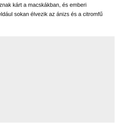
znak kárt a macskákban, és emberi
ldául sokan élvezik az ánizs és a citromfű