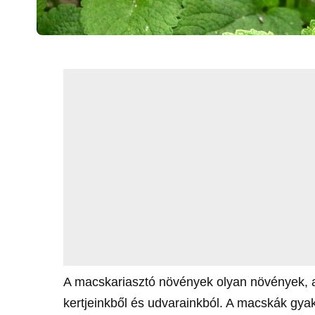
A macskariasztó növények olyan növények, a
kertjeinkből és udvarainkból. A macskák gya