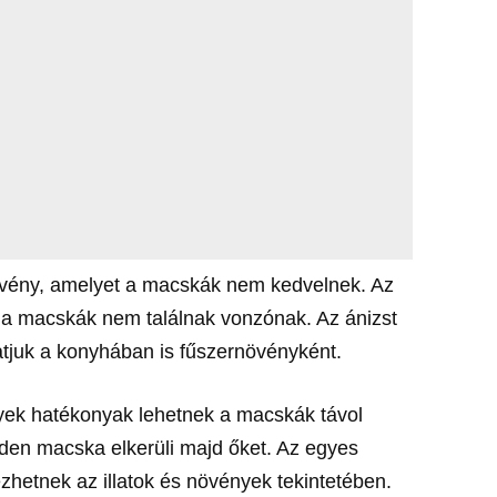
növény, amelyet a macskák nem kedvelnek. Az
et a macskák nem találnak vonzónak. Az ánizst
atjuk a konyhában is fűszernövényként.
yek hatékonyak lehetnek a macskák távol
nden macska elkerüli majd őket. Az egyes
hetnek az illatok és növények tekintetében.