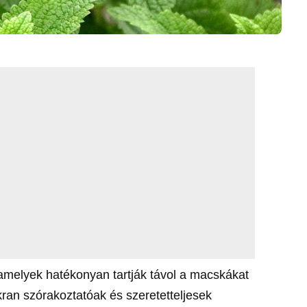
melyek hatékonyan tartják távol a macskákat
kran szórakoztatóak és szeretetteljesek