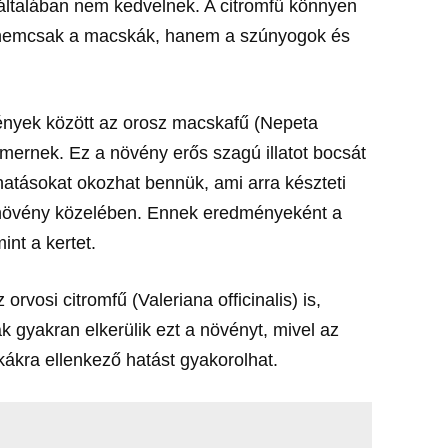
 általában nem kedvelnek. A citromfű könnyen
s nemcsak a macskák, hanem a szúnyogok és
ények között az orosz macskafű (Nepeta
smernek. Ez a növény erős szagú illatot bocsát
hatásokat okozhat bennük, ami arra készteti
a növény közelében. Ennek eredményeként a
nt a kertet.
rvosi citromfű (Valeriana officinalis) is,
ák gyakran elkerülik ezt a növényt, mivel az
kákra ellenkező hatást gyakorolhat.