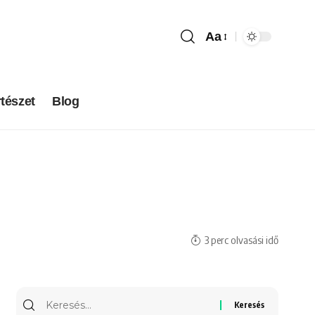
Aa
tészet
Blog
3 perc olvasási idő
Keresés