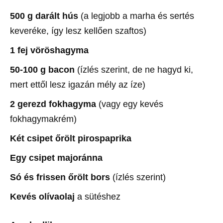
500 g darált hús
(a legjobb a marha és sertés
keveréke, így lesz kellően szaftos)
1 fej vöröshagyma
50-100 g bacon
(ízlés szerint, de ne hagyd ki,
mert ettől lesz igazán mély az íze)
2 gerezd fokhagyma
(vagy egy kevés
fokhagymakrém)
Két csipet őrölt pirospaprika
Egy csipet majoránna
Só és frissen őrölt bors
(ízlés szerint)
Kevés olívaolaj
a sütéshez