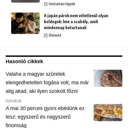
Háztartási tippek
A japán párok nem véletlenül olyan
boldogok: Íme a szabály, amit
mindennap betartanak
Életmód
Hasonló cikkek
Valaha a magyar szüretek
elengedhetetlen fogása volt, ma már
alig akad, aki ilyen szokott főzni
2026.08.08.
A mai 30 perces gyors ebédünk ez
lesz: egyszerű és nagyszerű
finomság