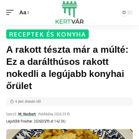
Aa
RECEPTEK ÉS KONYHA
A rakott tészta már a múlté:
Ez a darálthúsos rakott
nokedli a legújabb konyhai
őrület
4 perc olvasási idő
Szerző:
M. Norbert
Publikálva 2026.05.19.
Legutóbb frissítve: 2026/05/19 at 1:42 DU.