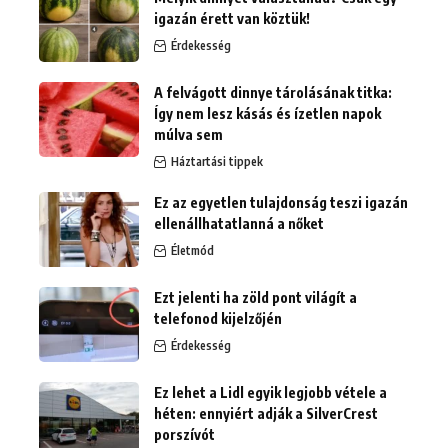
igazán érett van köztük!
Érdekesség
A felvágott dinnye tárolásának titka:
Így nem lesz kásás és ízetlen napok
múlva sem
Háztartási tippek
Ez az egyetlen tulajdonság teszi igazán
ellenállhatatlanná a nőket
Életmód
Ezt jelenti ha zöld pont világít a
telefonod kijelzőjén
Érdekesség
Ez lehet a Lidl egyik legjobb vétele a
héten: ennyiért adják a SilverCrest
porszívót