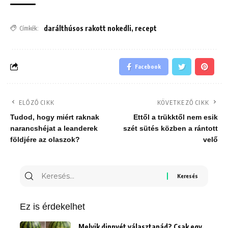
darálthúsos rakott nokedli
,
recept
Címkék:
Facebook
ELŐZŐ CIKK
KÖVETKEZŐ CIKK
Tudod, hogy miért raknak
Ettől a trükktől nem esik
narancshéjat a leanderek
szét sütés közben a rántott
földjére az olaszok?
velő
Keresés
erre:
Ez is érdekelhet
Melyik dinnyét választanád? Csak egy