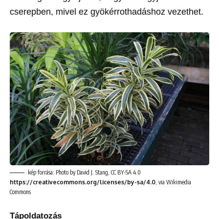
cserepben, mivel ez gyökérrothadáshoz vezethet.
kép forrása: Photo by David J. Stang, CC BY-SA 4.0
https://creativecommons.org/licenses/by-sa/4.0
, via Wikimedia
Commons
Tápoldatozás