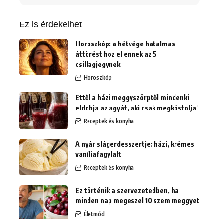
erre:
Ez is érdekelhet
Horoszkóp: a hétvége hatalmas
áttörést hoz el ennek az 5
csillagjegynek
Horoszkóp
Ettől a házi meggyszörptől mindenki
eldobja az agyát, aki csak megkóstolja!
Receptek és konyha
A nyár slágerdesszertje: házi, krémes
vaníliafagylalt
Receptek és konyha
Ez történik a szervezetedben, ha
minden nap megeszel 10 szem meggyet
Életmód