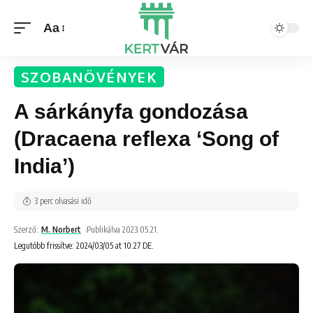
Aa
SZOBANÖVÉNYEK
A sárkányfa gondozása
(Dracaena reflexa ‘Song of
India’)
3 perc olvasási idő
Szerző:
M. Norbert
Publikálva 2023.05.21.
Legutóbb frissítve: 2024/03/05 at 10:27 DE.