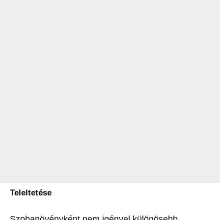
Teleltetése
Szobanövényként nem igényel különösebb