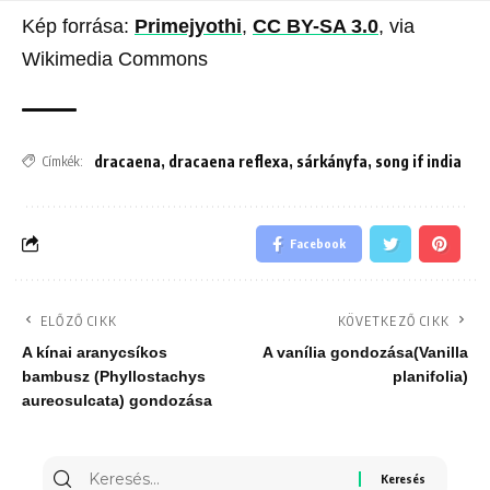
Kép forrása:
Primejyothi
,
CC BY-SA 3.0
, via
Wikimedia Commons
dracaena
,
dracaena reflexa
,
sárkányfa
,
song if india
Címkék:
Facebook
ELŐZŐ CIKK
KÖVETKEZŐ CIKK
A kínai aranycsíkos
A vanília gondozása(Vanilla
bambusz (Phyllostachys
planifolia)
aureosulcata) gondozása
Keresés