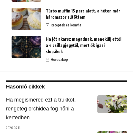
Túrós muffin 15 perc alatt, a héten már
háromszor sütöttem
Receptek és konyha
Ha jót akarsz magadnak, menekülj ettől
a 4 csillagjegytől, mert ők igazi
slupákok
Horoszkóp
Hasonló cikkek
Ha megismered ezt a trükköt,
rengeteg orchidea fog nőni a
kertedben
2026.07.11.