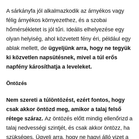
A sárkányfa jól alkalmazkodik az árnyékos vagy
félig árnyékos környezethez, és a szobai
hőmérsékletet is jól tűri. Ideális elhelyezése egy
olyan helyiség, ahol közvetett fény éri, például egy
ablak mellett, de
ügyeljünk arra, hogy ne tegyük
ki közvetlen napsütésnek, mivel a túl erős
napfény károsíthatja a leveleket.
Öntözés
Nem szereti a túlöntözést, ezért fontos, hogy
csak akkor öntözd meg, amikor a talaj felső
rétege száraz.
Az öntözés előtt mindig ellenőrizd a
talaj nedvességi szintjét, és csak akkor öntözz, ha
szükséges. Ügyelj arra, hogy ne hagyj álló vizet a