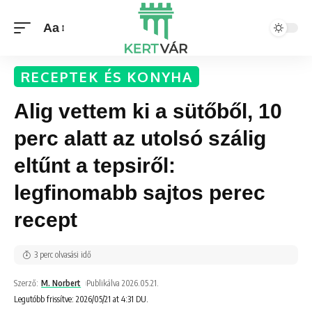
Aa
RECEPTEK ÉS KONYHA
Alig vettem ki a sütőből, 10
perc alatt az utolsó szálig
eltűnt a tepsiről:
legfinomabb sajtos perec
recept
3 perc olvasási idő
Szerző:
M. Norbert
Publikálva 2026.05.21.
Legutóbb frissítve: 2026/05/21 at 4:31 DU.