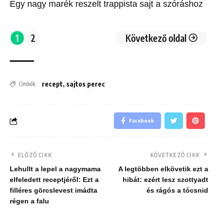
Egy nagy marék reszelt trappista sajt a szóráshoz
1
2
Következő oldal
recept
,
sajtos perec
Címkék:
Facebook
ELŐZŐ CIKK
KÖVETKEZŐ CIKK
Lehullt a lepel a nagymama
A legtöbben elkövetik ezt a
elfeledett receptjéről: Ezt a
hibát: ezért lesz szottyadt
filléres görcslevest imádta
és rágós a tócsnid
régen a falu