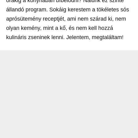
órákig a konyhában bíbelődni? Nálunk ez szinte
állandó program. Sokáig kerestem a tökéletes sós
aprósütemény receptjét, ami nem szárad ki, nem
olyan kemény, mint a kő, és nem kell hozzá
kulináris zseninek lenni. Jelentem, megtaláltam!