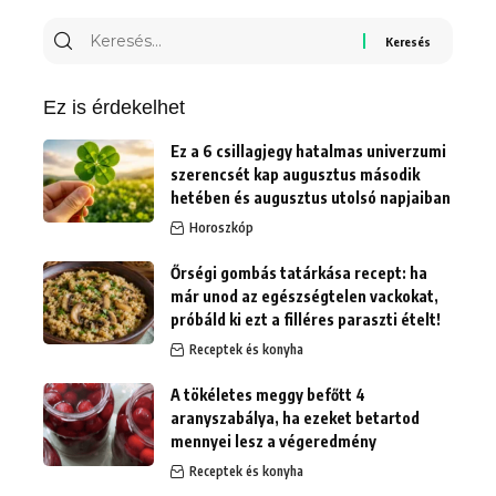
Keresés
erre:
Ez is érdekelhet
Ez a 6 csillagjegy hatalmas univerzumi
szerencsét kap augusztus második
hetében és augusztus utolsó napjaiban
Horoszkóp
Őrségi gombás tatárkása recept: ha
már unod az egészségtelen vackokat,
próbáld ki ezt a filléres paraszti ételt!
Receptek és konyha
A tökéletes meggy befőtt 4
aranyszabálya, ha ezeket betartod
mennyei lesz a végeredmény
Receptek és konyha