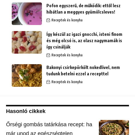
Pofon egyszerű, de működik: ettől lesz
hibátlan a meggyes gyümölcsleves!
Receptek és konyha
Így készül az igazi gnocchi, isteni finom
és még olcsó is, az olasz nagymamák is
így csinálják
Receptek és konyha
Bakonyi csirkepörkölt nokedlivel, nem
tudunk betelni ezzel a recepttel
Receptek és konyha
Hasonló cikkek
Őrségi gombás tatárkása recept: ha
már unod az egészségtelen