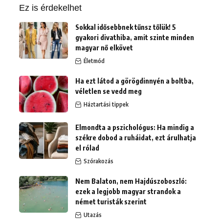
Ez is érdekelhet
Sokkal idősebbnek tűnsz tőlük! 5
gyakori divathiba, amit szinte minden
magyar nő elkövet
Életmód
Ha ezt látod a görögdinnyén a boltba,
véletlen se vedd meg
Háztartási tippek
Elmondta a pszichológus: Ha mindig a
székre dobod a ruháidat, ezt árulhatja
el rólad
Szórakozás
Nem Balaton, nem Hajdúszoboszló:
ezek a legjobb magyar strandok a
német turisták szerint
Utazás