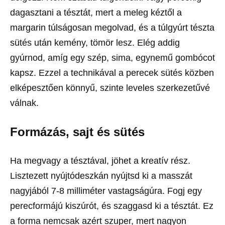
dagasztani a tésztát, mert a meleg kéztől a
margarin túlságosan megolvad, és a túlgyúrt tészta
sütés után kemény, tömör lesz. Elég addig
gyúrnod, amíg egy szép, sima, egynemű gombócot
kapsz. Ezzel a technikával a perecek sütés közben
elképesztően könnyű, szinte leveles szerkezetűvé
válnak.
Formázás, sajt és sütés
Ha megvagy a tésztával, jöhet a kreatív rész.
Lisztezett nyújtódeszkán nyújtsd ki a masszát
nagyjából 7-8 milliméter vastagságúra. Fogj egy
perecformájú kiszúrót, és szaggasd ki a tésztát. Ez
a forma nemcsak azért szuper, mert nagyon