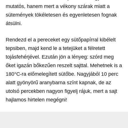
mutatós, hanem mert a vékony szárak miatt a
sütemények tökéletesen és egyenletesen fognak
átsülni.
Rendezd el a pereceket egy sütőpapírral kibélelt
tepsiben, majd kend le a tetejüket a félretett
tojásfehérjével. Ezután jön a lényeg: szórd meg
őket igazán bőkezűen reszelt sajttal. Mehetnek is a
180°C-ra előmelegített sütőbe. Nagyjából 10 perc
alatt gyönyörű aranybarna színt kapnak, de az
utolsó percekben nagyon figyelj rájuk, mert a sajt
hajlamos hirtelen megégni!