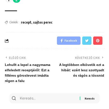
recept
,
sajtos perec
Címkék:
Facebook
ELŐZŐ CIKK
KÖVETKEZŐ CIKK
Lehullt a lepel a nagymama
A legtöbben elkövetik ezt a
elfeledett receptjéről: Ezt a
hibát: ezért lesz szottyadt
filléres görcslevest imádta
és rágós a tócsnid
régen a falu
Keresés
erre: