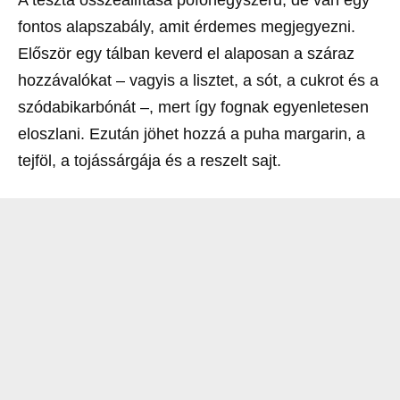
A tészta összeállítása pofonegyszerű, de van egy
fontos alapszabály, amit érdemes megjegyezni.
Először egy tálban keverd el alaposan a száraz
hozzávalókat – vagyis a lisztet, a sót, a cukrot és a
szódabikarbónát –, mert így fognak egyenletesen
eloszlani. Ezután jöhet hozzá a puha margarin, a
tejföl, a tojássárgája és a reszelt sajt.