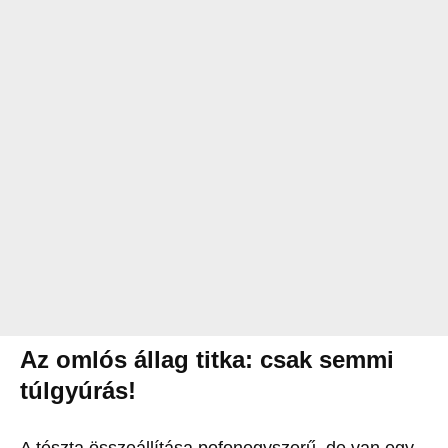
Az omlós állag titka: csak semmi
túlgyúrás!