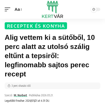
Aa
RECEPTEK ÉS KONYHA
Alig vettem ki a sütőből, 10
perc alatt az utolsó szálig
eltűnt a tepsiről:
legfinomabb sajtos perec
recept
3 perc olvasási idő
Szerző:
M. Norbert
Publikálva 2026.05.21.
Legutóbb frissítve: 2026/05/21 at 4:31 DU.