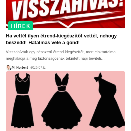
HÍREK
Ha vettél ilyen étrend-kiegészítőt vettél, nehogy
beszedd! Hatalmas vele a gond!
Visszahívtak egy népszerű étrend-kiegészítőt, mert cinktartalma
meghaladja a még biztonságosnak tekintett napi beviteli
…
M. Norbert
2026.07.22.