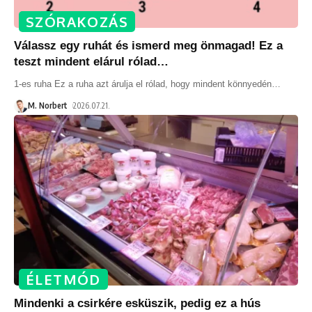
SZÓRAKOZÁS
Válassz egy ruhát és ismerd meg önmagad! Ez a
teszt mindent elárul rólad…
1-es ruha Ez a ruha azt árulja el rólad, hogy mindent könnyedén
…
M. Norbert
2026.07.21.
ÉLETMÓD
Mindenki a csirkére esküszik, pedig ez a hús