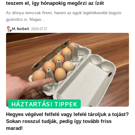
teszem el, így hónapokig megőrzi az ízét
Az áfonya nemcsak finom, hanem az egyik legértékesebb bogyós
gyümölcs is. Magas
…
M. Norbert
2026.07.27.
HÁZTARTÁSI TIPPEK
Hegyes végével felfelé vagy lefelé tároljuk a tojást?
Sokan rosszul tudják, pedig így tovább friss
marad!