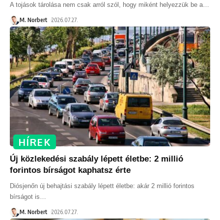
A tojások tárolása nem csak arról szól, hogy miként helyezzük be a
…
M. Norbert
2026.07.27.
HÍREK
Új közlekedési szabály lépett életbe: 2 millió
forintos bírságot kaphatsz érte
Diósjenőn új behajtási szabály lépett életbe: akár 2 millió forintos
bírságot is
…
M. Norbert
2026.07.27.