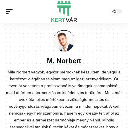
M. Norbert
Mile Norbert vagyok, egykor mérnöknek készültem, de végül a
kertészet világában találtam meg az igazi szenvedélyem. Öt
éven át vezettem a professzionális vetőmagok csomagolását,
majd áttértem a termesztés és kísérletezés területére. Most már
évek óta teljes mértékben a zöldségtermesztés és
növénygondozás világában élvezem a mindennapokat. A kert
nemcsak egy hely számomra, hanem egy kreatív tér, ahol az
ember és a természet harmóniája megnyilvánul. Mindig
szenvedéllyel tanulok új technikákat és módszereket, hogy a