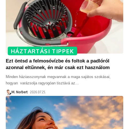
HÁZTARTÁSI TIPPEK
Ezt öntsd a felmosóvízbe és foltok a padlóról
azonnal eltűnnek, én már csak ezt használom
Minden háziasszonynak megvannak a maga sajátos szokásai,
hogyan varázsolja ragyogóan tisztává az
…
M. Norbert
2026.07.25.