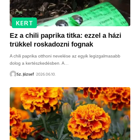
KERT
Ez a chili paprika titka: ezzel a házi
trükkel roskadozni fognak
A chili paprika otthoni nevelése az egyik legizgalmasabb
dolog a kertészkedésben. A
…
Sz. József
2026.06.10.