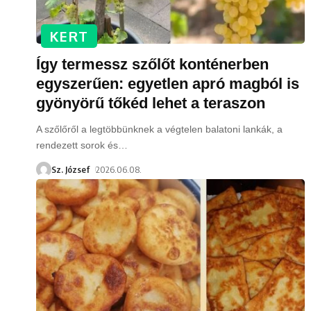
KERT
Így termessz szőlőt konténerben
egyszerűen: egyetlen apró magból is
gyönyörű tőkéd lehet a teraszon
A szőlőről a legtöbbünknek a végtelen balatoni lankák, a
rendezett sorok és
…
Sz. József
2026.06.08.