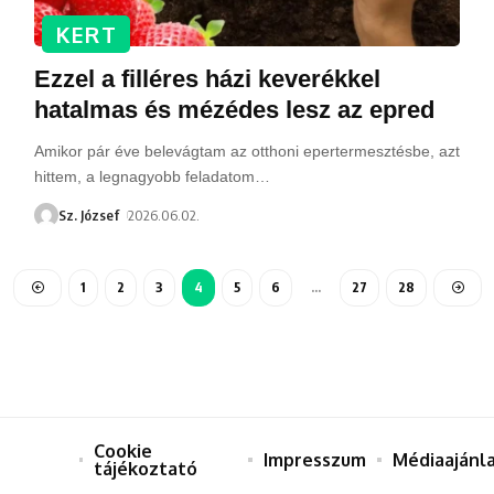
KERT
Ezzel a filléres házi keverékkel
hatalmas és mézédes lesz az epred
Amikor pár éve belevágtam az otthoni epertermesztésbe, azt
hittem, a legnagyobb feladatom
…
Sz. József
2026.06.02.
1
2
3
4
5
6
…
27
28
Cookie
Impresszum
Médiaajánl
tájékoztató