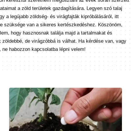
on keresztül szeretném megosztani az évek során szerzett
ataimat a zöld területek gazdagítására. Legyen szó talaj
 a legújabb zöldség- és virágfajták kipróbálásáról, itt
ire szüksége van a sikeres kertészkedéshez. Köszönöm,
élem, hogy hasznosnak találja majd a tartalmakat és
k zöldebbé, de virágzóbbá is válhat. Ha kérdése van, vagy
, ne habozzon kapcsolatba lépni velem!