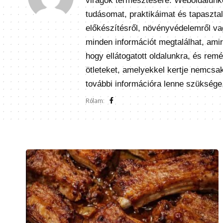
virágok termesztésére. Weboldalunk
tudásomat, praktikáimat és tapasztal
előkészítésről, növényvédelemről vagy
minden információt megtalálhat, am
hogy ellátogatott oldalunkra, és rem
ötleteket, amelyekkel kertje nemcsa
további információra lenne szüksége
Rólam: