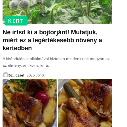
KERT
Ne irtsd ki a bojtorjánt! Mutatjuk,
miért ez a legértékesebb növény a
kertedben
A kirándulások alkalmával biztosan mindenkinek megvan az
az élmény, amikor a ruha
…
Sz. József
2026.06.10.