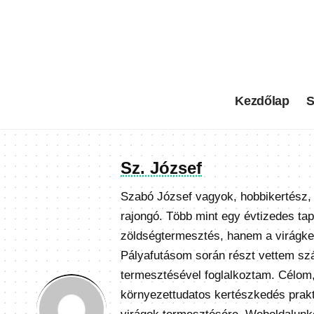
Kezdőlap
S
Sz. József
Szabó József vagyok, hobbikertész, 
rajongó. Több mint egy évtizedes ta
zöldségtermesztés, hanem a virágker
Pályafutásom során részt vettem szá
termesztésével foglalkoztam. Célom
környezettudatos kertészkedés prakti