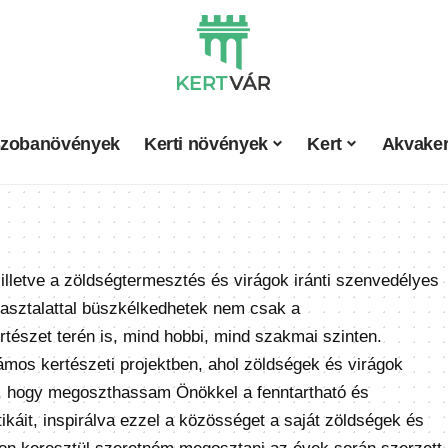
zobanövények
Kerti növények
Kert
Akvaker
illetve a zöldségtermesztés és virágok iránti szenvedélyes
pasztalattal büszkélkedhetek nem csak a
tészet terén is, mind hobbi, mind szakmai szinten.
mos kertészeti projektben, ahol zöldségek és virágok
, hogy megoszthassam Önökkel a fenntartható és
káit, inspirálva ezzel a közösséget a saját zöldségek és