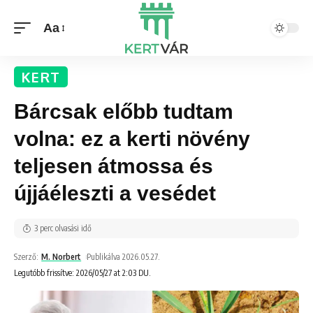
Aa
KERT
Bárcsak előbb tudtam
volna: ez a kerti növény
teljesen átmossa és
újjáéleszti a vesédet
3 perc olvasási idő
Szerző:
M. Norbert
Publikálva 2026.05.27.
Legutóbb frissítve: 2026/05/27 at 2:03 DU.