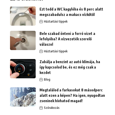
Ezt tedd a WC kagylóba és 8 perc alatt
megszabadulsz a makacs vízkőtől
Háztartási tippek
Bele szabad önteni a forró vizet a
lefolyóba? A vízvezeték szerelő
válaszol
Háztartási tippek
Zabálja a benzint az autó klímája, ha
így kapcsolod be, és ez még csak a
kezdet
Blog
Megtalálod a farkasokat 8 másodperc
alatt ezen a képen? Ha igen, nyugodtan
zseninek hívhatod magad!
Szórakozás