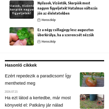
Nyilasok, Vízöntők, Skorpiók most
nagyon figyeljetek! Hatalmas változás
jön az éleletetekben
Horoszkóp
Ez a négy csillagjegy lesz augusztus
überkirálya, ha a szerencsét nézzük
Horoszkóp
Hasonló cikkek
Ezért repedezik a paradicsom! Így
mentheted meg
2026.07.23.
Ha ezt látod a kertedbe, már most
könyveld el: Patkány jár nálad