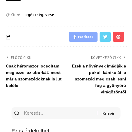
egészség
,
vese
Címkék:
Facebook
ELŐZŐ CIKK
KÖVETKEZŐ CIKK
Csak háromszor locsoltam
Ezek a növények imádják a
meg ezzel az uborkát: most
pokoli kánikulát, a
már a szomszédoknak is jut
szomszéd meg csak lesni
belőle
fog a gyönyörű
virágözöntől
Keresés
erre:
Ez is érdekelhet