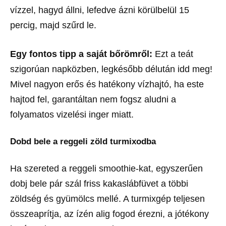
vízzel, hagyd állni, lefedve ázni körülbelül 15
percig, majd szűrd le.
Egy fontos tipp a saját bőrömről:
Ezt a teát
szigorúan napközben, legkésőbb délután idd meg!
Mivel nagyon erős és hatékony vízhajtó, ha este
hajtod fel, garantáltan nem fogsz aludni a
folyamatos vizelési inger miatt.
Dobd bele a reggeli zöld turmixodba
Ha szereted a reggeli smoothie-kat, egyszerűen
dobj bele pár szál friss kakaslábfüvet a többi
zöldség és gyümölcs mellé. A turmixgép teljesen
összeaprítja, az ízén alig fogod érezni, a jótékony