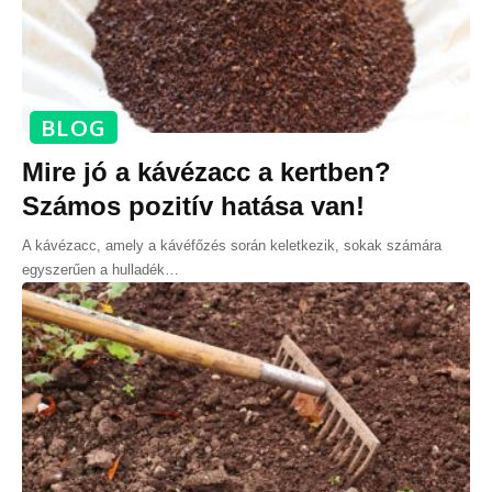
BLOG
Mire jó a kávézacc a kertben?
Számos pozitív hatása van!
A kávézacc, amely a kávéfőzés során keletkezik, sokak számára
egyszerűen a hulladék
…