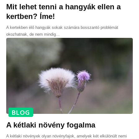
Mit lehet tenni a hangyák ellen a
kertben? Íme!
A kertekben élő hangyák sokak számára bosszantó problémát
okozhatnak, de nem mindig
…
BLOG
A kétlaki növény fogalma
A kétlaki növények olyan növényfajok, amelyek két elkülönült nemi