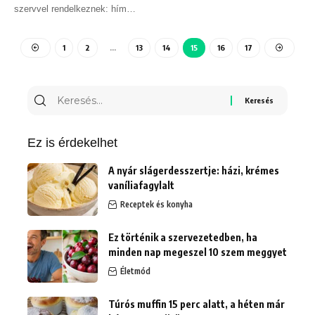
szervvel rendelkeznek: hím
…
1
2
…
13
14
15
16
17
Ez is érdekelhet
A nyár slágerdesszertje: házi, krémes
vaníliafagylalt
Receptek és konyha
Ez történik a szervezetedben, ha
minden nap megeszel 10 szem meggyet
Életmód
Túrós muffin 15 perc alatt, a héten már