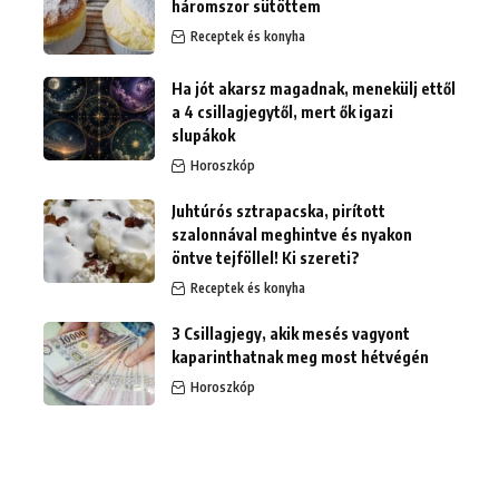
háromszor sütöttem
Receptek és konyha
Ha jót akarsz magadnak, menekülj ettől
a 4 csillagjegytől, mert ők igazi
slupákok
Horoszkóp
Juhtúrós sztrapacska, pirított
szalonnával meghintve és nyakon
öntve tejföllel! Ki szereti?
Receptek és konyha
3 Csillagjegy, akik mesés vagyont
kaparinthatnak meg most hétvégén
Horoszkóp