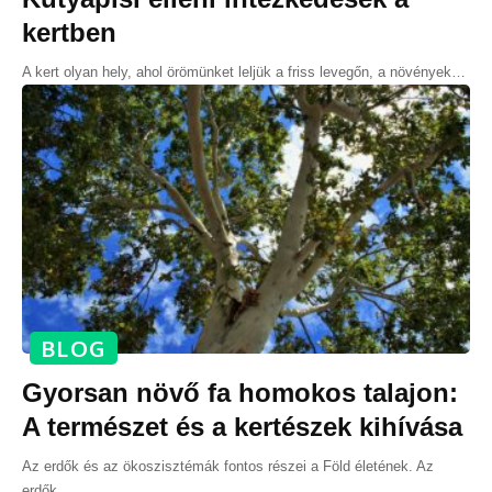
kertben
A kert olyan hely, ahol örömünket leljük a friss levegőn, a növények
…
BLOG
Gyorsan növő fa homokos talajon:
A természet és a kertészek kihívása
Az erdők és az ökoszisztémák fontos részei a Föld életének. Az
erdők
…