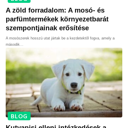
A zöld forradalom: A mosó- és
parfümtermékek környezetbarát
szempontjainak erősítése
A mosószerek hosszú utat jártak be a kezdetektől fogva, amely a
második
…
BLOG
Kutyapisi elleni intézkedések a