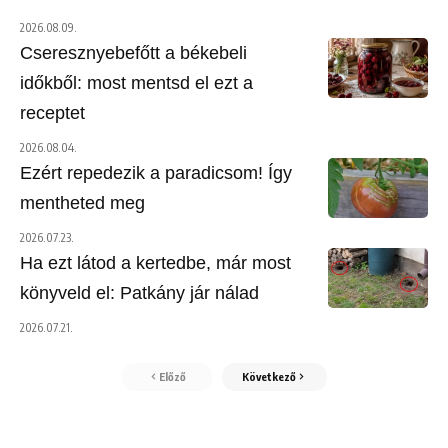
2026.08.09.
Cseresznyebefőtt a békebeli
időkből: most mentsd el ezt a
receptet
2026.08.04.
Ezért repedezik a paradicsom! Így
mentheted meg
2026.07.23.
Ha ezt látod a kertedbe, már most
könyveld el: Patkány jár nálad
2026.07.21.
Előző
Következő