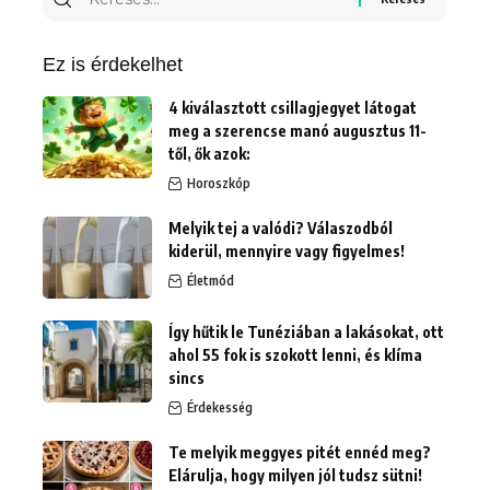
erre:
Ez is érdekelhet
4 kiválasztott csillagjegyet látogat
meg a szerencse manó augusztus 11-
től, ők azok:
Horoszkóp
Melyik tej a valódi? Válaszodból
kiderül, mennyire vagy figyelmes!
Életmód
Így hűtik le Tunéziában a lakásokat, ott
ahol 55 fok is szokott lenni, és klíma
sincs
Érdekesség
Te melyik meggyes pitét ennéd meg?
Elárulja, hogy milyen jól tudsz sütni!