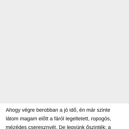
Ahogy végre berobban a jó idő, én már szinte
látom magam előtt a fáról legeltetett, ropogós,
mézédes cseresznyét. De legyünk őszinték: a