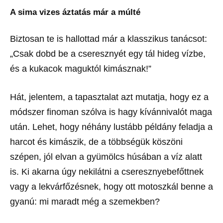
A sima vizes áztatás már a múlté
Biztosan te is hallottad már a klasszikus tanácsot:
„Csak dobd be a cseresznyét egy tál hideg vízbe,
és a kukacok maguktól kimásznak!”
Hát, jelentem, a tapasztalat azt mutatja, hogy ez a
módszer finoman szólva is hagy kívánnivalót maga
után. Lehet, hogy néhány lustább példány feladja a
harcot és kimászik, de a többségük köszöni
szépen, jól elvan a gyümölcs húsában a víz alatt
is. Ki akarna úgy nekilátni a cseresznyebefőttnek
vagy a lekvárfőzésnek, hogy ott motoszkál benne a
gyanú: mi maradt még a szemekben?