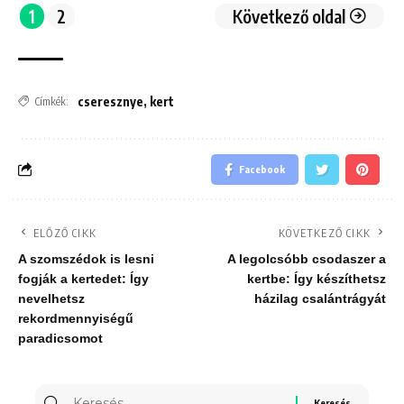
1
2
Következő oldal
cseresznye
,
kert
Címkék:
Facebook
ELŐZŐ CIKK
KÖVETKEZŐ CIKK
A szomszédok is lesni
A legolcsóbb csodaszer a
fogják a kertedet: Így
kertbe: Így készíthetsz
nevelhetsz
házilag csalántrágyát
rekordmennyiségű
paradicsomot
Keresés