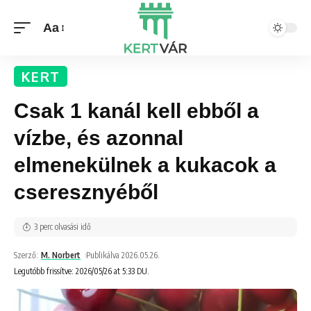
Aa
KERT
Csak 1 kanál kell ebből a
vízbe, és azonnal
elmenekülnek a kukacok a
cseresznyéből
3 perc olvasási idő
Szerző:
M. Norbert
Publikálva 2026.05.26.
Legutóbb frissítve: 2026/05/26 at 5:33 DU.