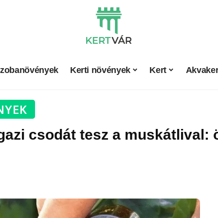
zobanövények
Kerti növények
Kert
Akvaker
NYEK
gazi csodát tesz a muskátlival: 