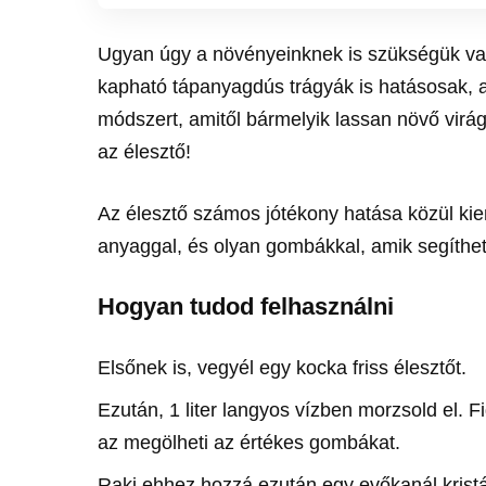
Ugyan úgy a növényeinknek is szükségük van
kapható tápanyagdús trágyák is hatásosak, 
módszert, amitől bármelyik lassan növő vir
az élesztő!
Az élesztő számos jótékony hatása közül kie
anyaggal, és olyan gombákkal, amik segíth
Hogyan tudod felhasználni
Elsőnek is, vegyél egy kocka friss élesztőt.
Ezután, 1 liter langyos vízben morzsold el. Fi
az megölheti az értékes gombákat.
Rakj ehhez hozzá ezután egy evőkanál krist