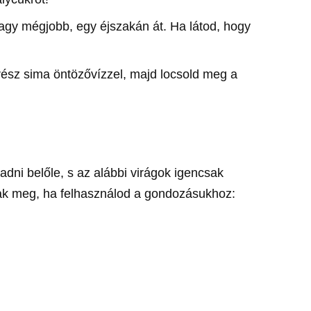
 vagy mégjobb, egy éjszakán át. Ha látod, hogy
 rész sima öntözővízzel, majd locsold meg a
adni belőle, s az alábbi virágok igencsak
ak meg, ha felhasználod a gondozásukhoz: