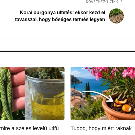
KÖVETKEZŐ CIKK
Korai burgonya ültetés: ekkor kezd el
tavasszal, hogy bőséges termés legyen
mire a széles levelű útifű
Tudod, hogy miért raknak