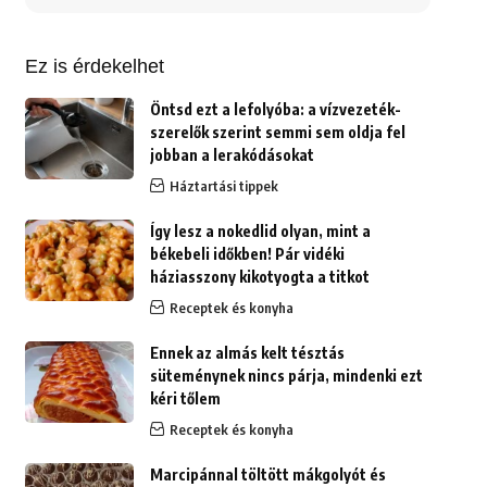
erre:
Ez is érdekelhet
Öntsd ezt a lefolyóba: a vízvezeték-
szerelők szerint semmi sem oldja fel
jobban a lerakódásokat
Háztartási tippek
Így lesz a nokedlid olyan, mint a
békebeli időkben! Pár vidéki
háziasszony kikotyogta a titkot
Receptek és konyha
Ennek az almás kelt tésztás
süteménynek nincs párja, mindenki ezt
kéri tőlem
Receptek és konyha
Marcipánnal töltött mákgolyót és