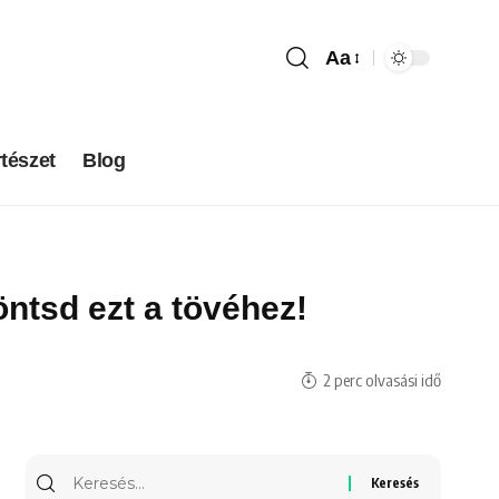
Aa
tészet
Blog
öntsd ezt a tövéhez!
2 perc olvasási idő
Keresés