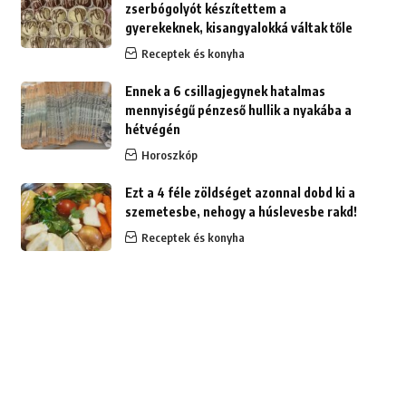
zserbógolyót készítettem a
gyerekeknek, kisangyalokká váltak tőle
Receptek és konyha
Ennek a 6 csillagjegynek hatalmas
mennyiségű pénzeső hullik a nyakába a
hétvégén
Horoszkóp
Ezt a 4 féle zöldséget azonnal dobd ki a
szemetesbe, nehogy a húslevesbe rakd!
Receptek és konyha