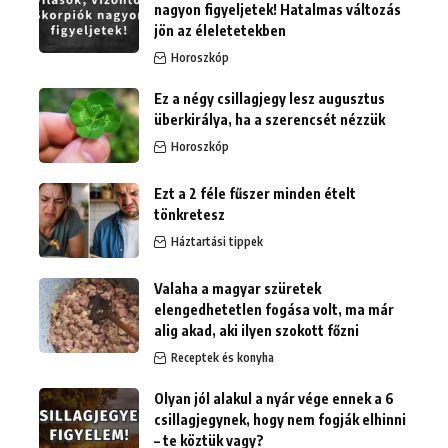
nagyon figyeljetek! Hatalmas változás
jön az éleletetekben
Horoszkóp
Ez a négy csillagjegy lesz augusztus
überkirálya, ha a szerencsét nézzük
Horoszkóp
Ezt a 2 féle fűszer minden ételt
tönkretesz
Háztartási tippek
Valaha a magyar szüretek
elengedhetetlen fogása volt, ma már
alig akad, aki ilyen szokott főzni
Receptek és konyha
Olyan jól alakul a nyár vége ennek a 6
csillagjegynek, hogy nem fogják elhinni
– te köztük vagy?