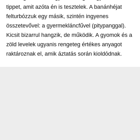
tippet, amit azóta én is tesztelek. A banánhéjat
felturbózzuk egy másik, szintén ingyenes
összetevővel: a gyermekláncfűvel (pitypanggal).
Kicsit bizarrul hangzik, de működik. A gyomok és a
zöld levelek ugyanis rengeteg értékes anyagot
raktároznak el, amik áztatás során kioldódnak.