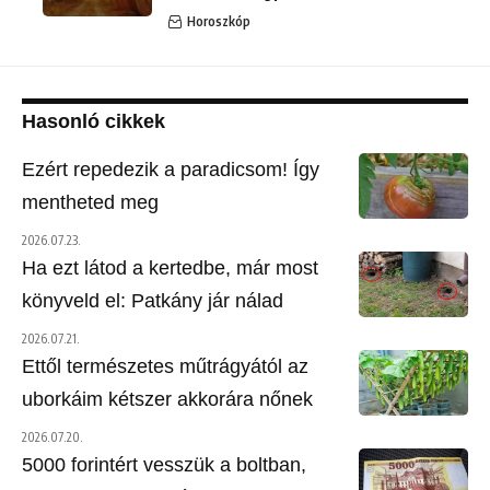
Horoszkóp
Hasonló cikkek
Ezért repedezik a paradicsom! Így
mentheted meg
2026.07.23.
Ha ezt látod a kertedbe, már most
könyveld el: Patkány jár nálad
2026.07.21.
Ettől természetes műtrágyától az
uborkáim kétszer akkorára nőnek
2026.07.20.
5000 forintért vesszük a boltban,