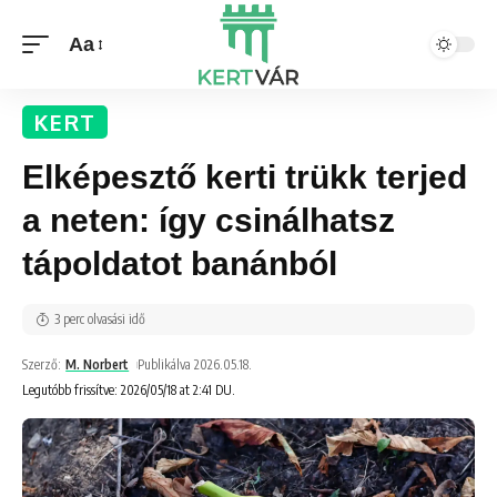
Aa
KERT
Elképesztő kerti trükk terjed
a neten: így csinálhatsz
tápoldatot banánból
3 perc olvasási idő
Szerző:
M. Norbert
Publikálva 2026.05.18.
Legutóbb frissítve: 2026/05/18 at 2:41 DU.