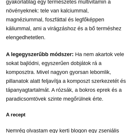
gyakorlatilag egy természetes multivitamin a
növényeknek: tele van kalciummal,
magnéziummal, foszfáttal és legfőképpen
káliummal, ami a virágzáshoz és a bő terméshez
elengedhetetlen.
A legegyszerűbb módszer:
Ha nem akartok vele
sokat bajlódni, egyszerűen dobjátok rá a
komposztra. Mivel nagyon gyorsan lebomlik,
pillanatok alatt feljavítja a komposzt szerkezetét és
tápanyagtartalmát. A rózsák, a bokros eprek és a
paradicsomtövek szinte megőrülnek érte.
A recept
Nemrég olvastam egy kerti blogon egy zseniális