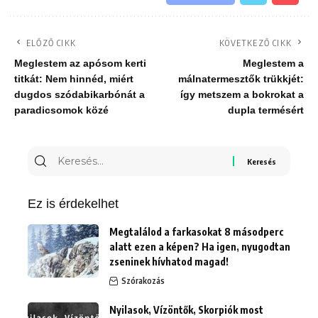
ELŐZŐ CIKK
KÖVETKEZŐ CIKK
Meglestem az apósom kerti
Meglestem a
titkát: Nem hinnéd, miért
málnatermesztők trükkjét:
dugdos szódabikarbónát a
így metszem a bokrokat a
paradicsomok közé
dupla termésért
Keresés
erre:
Ez is érdekelhet
Megtalálod a farkasokat 8 másodperc
alatt ezen a képen? Ha igen, nyugodtan
zseninek hívhatod magad!
Szórakozás
Nyilasok, Vízöntők, Skorpiók most