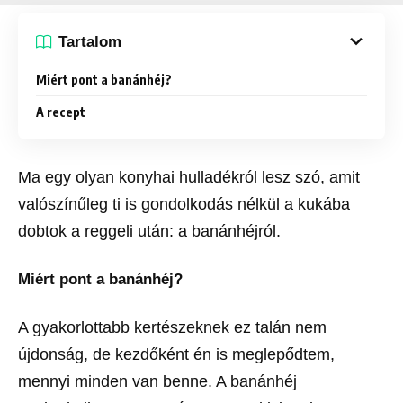
Tartalom
Miért pont a banánhéj?
A recept
Ma egy olyan konyhai hulladékról lesz szó, amit
valószínűleg ti is gondolkodás nélkül a kukába
dobtok a reggeli után: a banánhéjról.
Miért pont a banánhéj?
A gyakorlottabb kertészeknek ez talán nem
újdonság, de kezdőként én is meglepődtem,
mennyi minden van benne. A banánhéj