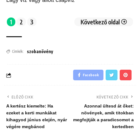
Lágy víz vagy állott csapvíz
1
2
3
Következő oldal
szobanövény
Címkék:
Facebook
ELŐZŐ CIKK
KÖVETKEZŐ CIKK
A kertész kiemelte: Ha
Azonnal ültesd át őket:
ezeket a kerti munkákat
növények, amik titokban
kihagyod június elején, nyár
megfojtják a paradicsomot a
végére megbánod
kertedben