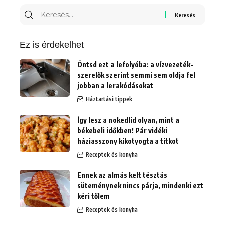
Keresés
erre:
Ez is érdekelhet
Öntsd ezt a lefolyóba: a vízvezeték-
szerelők szerint semmi sem oldja fel
jobban a lerakódásokat
Háztartási tippek
Így lesz a nokedlid olyan, mint a
békebeli időkben! Pár vidéki
háziasszony kikotyogta a titkot
Receptek és konyha
Ennek az almás kelt tésztás
süteménynek nincs párja, mindenki ezt
kéri tőlem
Receptek és konyha