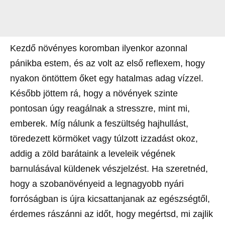
Kezdő növényes koromban ilyenkor azonnal
pánikba estem, és az volt az első reflexem, hogy
nyakon öntöttem őket egy hatalmas adag vízzel.
Később jöttem rá, hogy a növények szinte
pontosan úgy reagálnak a stresszre, mint mi,
emberek. Míg nálunk a feszültség hajhullást,
töredezett körmöket vagy túlzott izzadást okoz,
addig a zöld barátaink a leveleik végének
barnulásával küldenek vészjelzést. Ha szeretnéd,
hogy a szobanövényeid a legnagyobb nyári
forróságban is újra kicsattanjanak az egészségtől,
érdemes rászánni az időt, hogy megértsd, mi zajlik