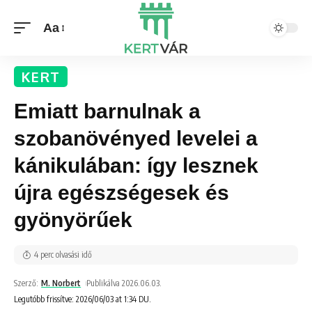
Aa
KERT
Emiatt barnulnak a
szobanövényed levelei a
kánikulában: így lesznek
újra egészségesek és
gyönyörűek
4 perc olvasási idő
Szerző:
M. Norbert
Publikálva 2026.06.03.
Legutóbb frissítve: 2026/06/03 at 1:34 DU.