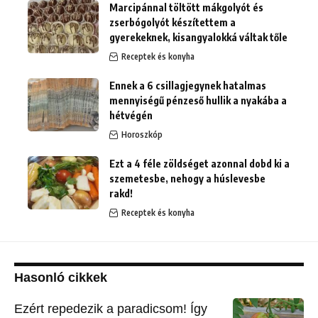
Marcipánnal töltött mákgolyót és
zserbógolyót készítettem a
gyerekeknek, kisangyalokká váltak tőle
Receptek és konyha
Ennek a 6 csillagjegynek hatalmas
mennyiségű pénzeső hullik a nyakába a
hétvégén
Horoszkóp
Ezt a 4 féle zöldséget azonnal dobd ki a
szemetesbe, nehogy a húslevesbe
rakd!
Receptek és konyha
Hasonló cikkek
Ezért repedezik a paradicsom! Így