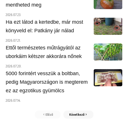
mentheted meg
2026.07.23.
Ha ezt látod a kertedbe, már most
könyveld el: Patkány jár nálad
2026.07.21.
Ettől természetes műtrágyától az
uborkáim kétszer akkorára nőnek
2026.07.20.
5000 forintért vesszük a boltban,
pedig Magyarországon is megterem
ez az egzotikus gyümölcs
2026.07.14.
Előző
Következő