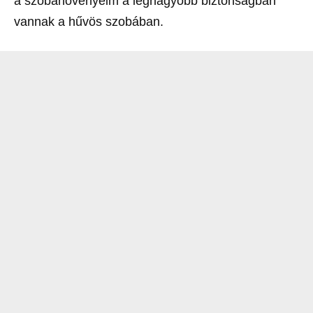
a szobanövényeim a legnagyobb biztonságban
vannak a hűvös szobában.