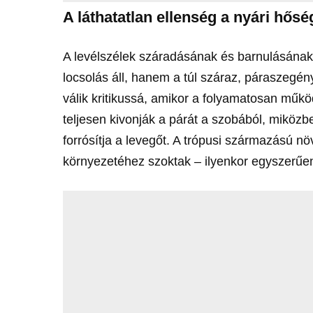
A láthatatlan ellenség a nyári hős
A levélszélek száradásának és barnulásána
locsolás áll, hanem a túl száraz, páraszegén
válik kritikussá, amikor a folyamatosan műk
teljesen kivonják a párát a szobából, miköz
forrósítja a levegőt. A trópusi származású n
környezetéhez szoktak – ilyenkor egyszerűe