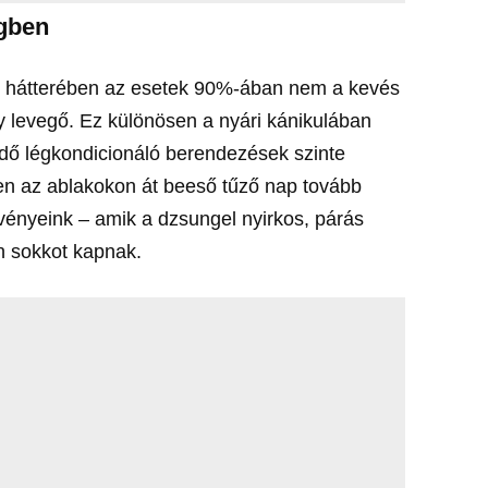
égben
k hátterében az esetek 90%-ában nem a kevés
y levegő. Ez különösen a nyári kánikulában
ödő légkondicionáló berendezések szinte
ben az ablakokon át beeső tűző nap tovább
övényeink – amik a dzsungel nyirkos, párás
n sokkot kapnak.