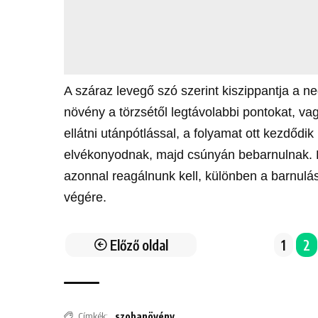
A száraz levegő szó szerint kiszippantja a n
növény a törzsétől legtávolabbi pontokat, va
ellátni utánpótlással, a folyamat ott kezdődi
elvékonyodnak, majd csúnyán bebarnulnak. E
azonnal reagálnunk kell, különben a barnulás 
végére.
Előző oldal
1
2
Címkék:
szobanövény