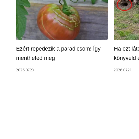
Ezért repedezik a paradicsom! Így
Ha ezt lá
mentheted meg
könyveld e
2026.07.23.
2026.07.21.