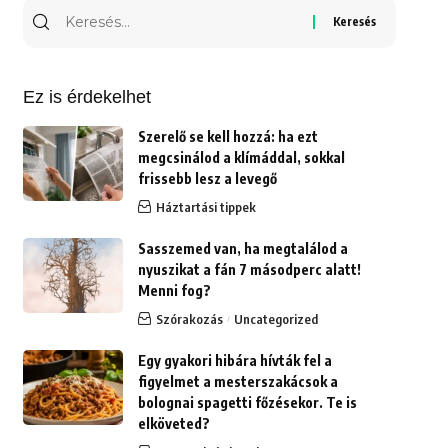
Keresés
erre:
Ez is érdekelhet
Szerelő se kell hozzá: ha ezt
megcsinálod a klímáddal, sokkal
frissebb lesz a levegő
Háztartási tippek
Sasszemed van, ha megtalálod a
nyuszikat a fán 7 másodperc alatt!
Menni fog?
Szórakozás
Uncategorized
Egy gyakori hibára hívták fel a
figyelmet a mesterszakácsok a
bolognai spagetti főzésekor. Te is
elköveted?