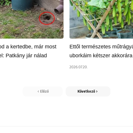
tod a kertedbe, már most
Ettől természetes műtrágyá
l: Patkány jár nálad
uborkáim kétszer akkorár
2026.07.20.
Előző
Következő