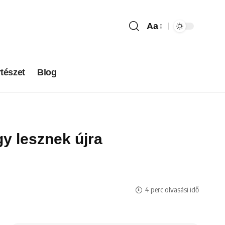
Aa
tészet
Blog
gy lesznek újra
4 perc olvasási idő