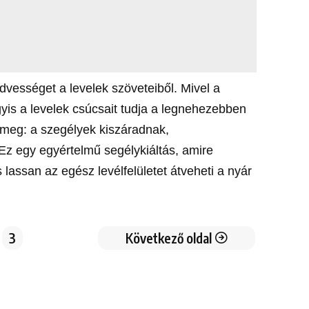
edvességet a levelek szöveteiből. Mivel a
gyis a levelek csúcsait tudja a legnehezebben
k meg: a szegélyek kiszáradnak,
z egy egyértelmű segélykiáltás, amire
lassan az egész levélfelületet átveheti a nyár
3
Következő oldal