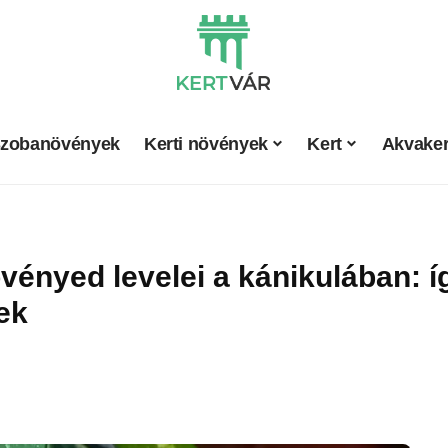
zobanövények
Kerti növények
Kert
Akvaker
ényed levelei a kánikulában: í
ek