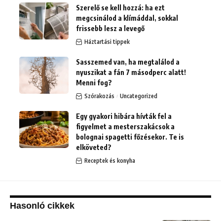
Szerelő se kell hozzá: ha ezt
megcsinálod a klímáddal, sokkal
frissebb lesz a levegő
Háztartási tippek
Sasszemed van, ha megtalálod a
nyuszikat a fán 7 másodperc alatt!
Menni fog?
Szórakozás
Uncategorized
Egy gyakori hibára hívták fel a
figyelmet a mesterszakácsok a
bolognai spagetti főzésekor. Te is
elköveted?
Receptek és konyha
Hasonló cikkek