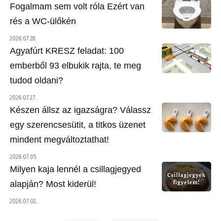
Fogalmam sem volt róla Ezért van
rés a WC-ülőkén
2026.07.28.
Agyafúrt KRESZ feladat: 100
emberből 93 elbukik rajta, te meg
tudod oldani?
2026.07.27.
Készen állsz az igazságra? Válassz
egy szerencsesütit, a titkos üzenet
mindent megváltoztathat!
2026.07.05.
Milyen kaja lennél a csillagjegyed
alapján? Most kiderül!
2026.07.02.