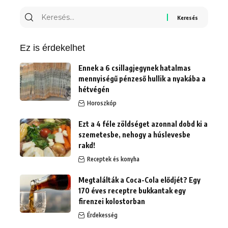
Keresés
erre:
Ez is érdekelhet
Ennek a 6 csillagjegynek hatalmas
mennyiségű pénzeső hullik a nyakába a
hétvégén
Horoszkóp
Ezt a 4 féle zöldséget azonnal dobd ki a
szemetesbe, nehogy a húslevesbe
rakd!
Receptek és konyha
Megtalálták a Coca-Cola elődjét? Egy
170 éves receptre bukkantak egy
firenzei kolostorban
Érdekesség