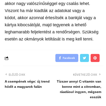
akkor nagy valószínűséggel egy csalás lehet.
Viszont ha már kiadták az adatokat vagy a
kódot, akkor azonnal értesítsék a bankját vagy a
kártya kibocsátóját, majd tegyenek a lehető
leghamarabb feljelentést a rendőrségen. Szükség
esetén az okmányok letiltását is meg kell tenni.
Facebook
ELŐZŐ CIKK
KÖVETKEZŐ CIKK
A csempének vége: új trend
Tízszer annyi C-vitamin van
hódít a magyarok falán
benne mint a citromban,
ráadásul ingyen, mégsem
esszük