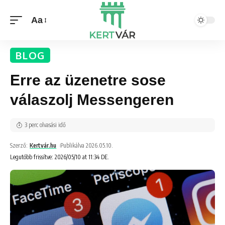
Aa
BLOG
Erre az üzenetre sose
válaszolj Messengeren
3 perc olvasási idő
Szerző:
Kertvár.hu
Publikálva 2026.05.10.
Legutóbb frissítve: 2026/05/10 at 11:34 DE.