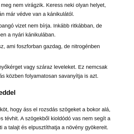
n meg nem virágzik. Keress neki olyan helyet,
án már védve van a kánikulától.
angó vizet nem bírja. Inkább ritkábban, de
sen a nyári kánikulában.
ssz, ami foszforban gazdag, de nitrogénben
nyőkérget vagy száraz leveleket. Ez nemcsak
ás közben folyamatosan savanyítja is azt.
eddel
köt, hogy áss el rozsdás szögeket a bokor alá,
es tévhit. A szögekből kioldódó vas nem segít a
a talajt és elpusztíthatja a növény gyökereit.