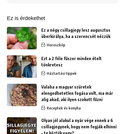
erre:
Ez is érdekelhet
Ez a négy csillagjegy lesz augusztus
überkirálya, ha a szerencsét nézzük
Horoszkóp
Ezt a 2 féle fűszer minden ételt
tönkretesz
Háztartási tippek
Valaha a magyar szüretek
elengedhetetlen fogása volt, ma már
alig akad, aki ilyen szokott főzni
Receptek és konyha
Olyan jól alakul a nyár vége ennek a 6
csillagjegynek, hogy nem fogják elhinni
– te köztük vagy?