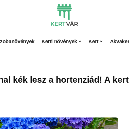
zobanövények
Kerti növények
Kert
Akvaker
onnal kék lesz a hortenziád! A ke