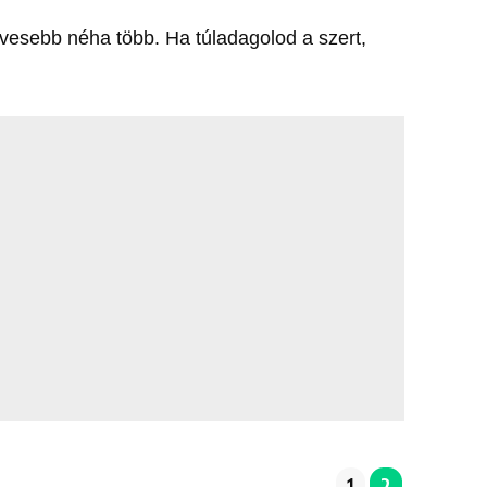
evesebb néha több. Ha túladagolod a szert,
1
2