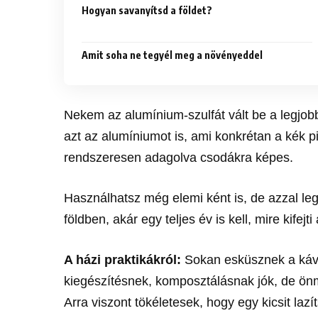
Hogyan savanyítsd a földet?
Amit soha ne tegyél meg a növényeddel
Nekem az alumínium-szulfát vált be a legjobb
azt az alumíniumot is, ami konkrétan a kék p
rendszeresen adagolva csodákra képes.
Használhatsz még elemi ként is, de azzal leg
földben, akár egy teljes év is kell, mire kifejti
A házi praktikákról:
Sokan esküsznek a kávé
kiegészítésnek, komposztálásnak jók, de ö
Arra viszont tökéletesek, hogy egy kicsit lazít