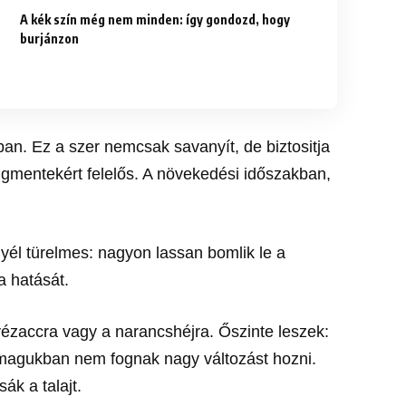
A kék szín még nem minden: így gondozd, hogy
burjánzon
an. Ez a szer nemcsak savanyít, de biztositja
igmentekért felelős. A növekedési időszakban,
yél türelmes: nagyon lassan bomlik le a
 a hatását.
zaccra vagy a narancshéjra. Őszinte leszek:
nmagukban nem fognak nagy változást hozni.
sák a talajt.