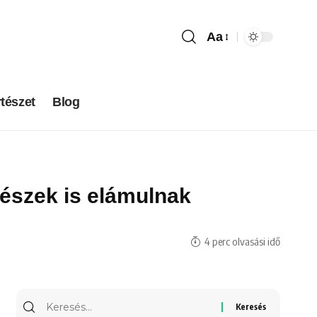
Aa
tészet
Blog
rtészek is elámulnak
4 perc olvasási idő
Keresés