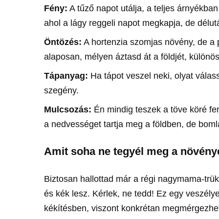
Fény:
A tűző napot utálja, a teljes árnyékba
ahol a lágy reggeli napot megkapja, de délut
Öntözés:
A hortenzia szomjas növény, de a p
alaposan, mélyen áztasd át a földjét, különö
Tápanyag:
Ha tápot veszel neki, olyat vála
szegény.
Mulcsozás:
Én mindig teszek a töve köré fe
a nedvességet tartja meg a földben, de boml
Amit soha ne tegyél meg a növény
Biztosan hallottad már a régi nagymama-trük
és kék lesz. Kérlek, ne tedd! Ez egy veszély
kékítésben, viszont konkrétan megmérgezheti 