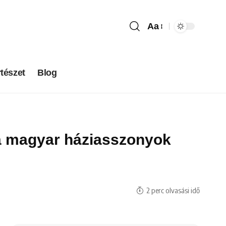
Aa
tészet
Blog
, a magyar háziasszonyok
2 perc olvasási idő