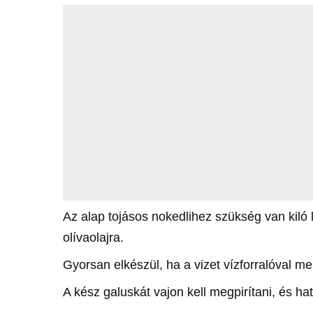
Az alap tojásos nokedlihez szükség van kiló l
olívaolajra.
Gyorsan elkészül, ha a vizet vízforralóval mel
A kész galuskát vajon kell megpirítani, és ha