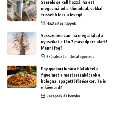
Szerelő se kell hozzá: ha ezt
megcsinálod a klímáddal, sokkal
frissebb lesz a levegő
Háztartási tippek
Sasszemed van, ha megtalálod a
nyuszikat a fán 7 másodperc alatt!
Menni fog?
Szórakozás
Uncategorized
Egy gyakori hibára hívták fel a
figyelmet a mesterszakácsok a
bolognai spagetti főzésekor. Te is
elköveted?
Receptek és konyha