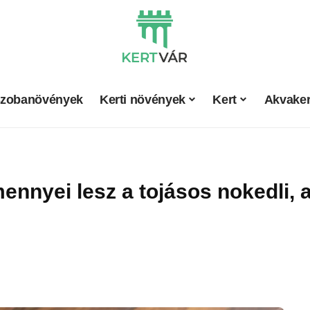
zobanövények
Kerti növények
Kert
Akvaker
 mennyei lesz a tojásos nokedli