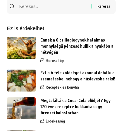
Keresés
erre:
Ez is érdekelhet
Ennek a 6 csillagjegynek hatalmas
mennyiségű pénzeső hullik a nyakába a
hétvégén
Horoszkóp
Ezt a 4 féle zöldséget azonnal dobd ki a
szemetesbe, nehogy a húslevesbe rakd!
Receptek és konyha
Megtalálták a Coca-Cola elődjét? Egy
170 éves receptre bukkantak egy
firenzei kolostorban
Érdekesség