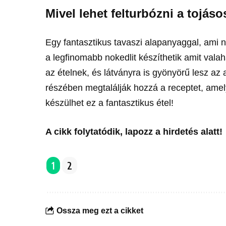
Mivel lehet felturbózni a tojás
Egy fantasztikus tavaszi alapanyaggal, am
a legfinomabb nokedlit készíthetik amit val
az ételnek, és látványra is gyönyörű lesz az 
részében megtalálják hozzá a receptet, amely
készülhet ez a fantasztikus étel!
A cikk folytatódik, lapozz a hirdetés alatt!
1
2
Ossza meg ezt a cikket