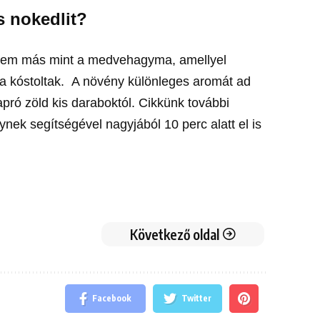
os nokedlit?
i nem más mint a medvehagyma, amellyel
aha kóstoltak. A növény különleges aromát ad
apró zöld kis daraboktól. Cikkünk további
nek segítségével nagyjából 10 perc alatt el is
Következő oldal
Facebook
Twitter