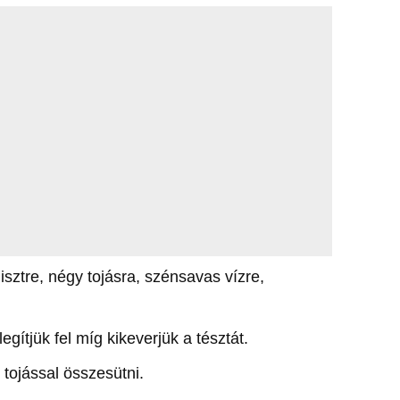
isztre, négy tojásra, szénsavas vízre,
egítjük fel míg kikeverjük a tésztát.
t tojással összesütni.