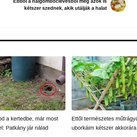
Ebből a halgombóclevesből még azok is
kétszer szednek, akik utálják a halat
tod a kertedbe, már most
Ettől természetes műtrágyá
l: Patkány jár nálad
uborkáim kétszer akkorár