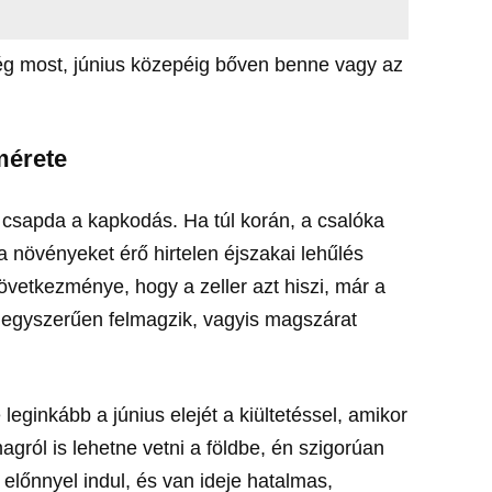
 még most, június közepéig bőven benne vagy az
 mérete
 csapda a kapkodás. Ha túl korán, a csalóka
 a növényeket érő hirtelen éjszakai lehűlés
övetkezménye, hogy a zeller azt hiszi, már a
 egyszerűen felmagzik, vagyis magszárat
ginkább a június elejét a kiültetéssel, amikor
agról is lehetne vetni a földbe, én szigorúan
 előnnyel indul, és van ideje hatalmas,