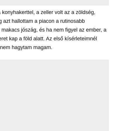
onyhakerttel, a zeller volt az a zöldség,
g azt hallottam a piacon a rutinosabb
, makacs jószág, és ha nem figyel az ember, a
t kap a föld alatt. Az első kísérleteimnél
 de nem hagytam magam.