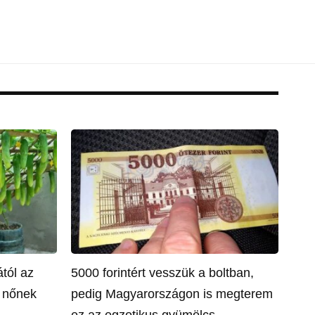
tól az
5000 forintért vesszük a boltban,
a nőnek
pedig Magyarországon is megterem
ez az egzotikus gyümölcs