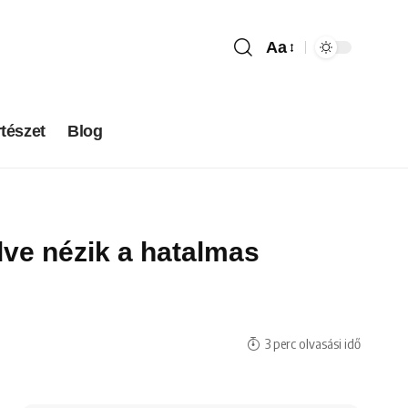
Aa
tészet
Blog
dve nézik a hatalmas
3 perc olvasási idő