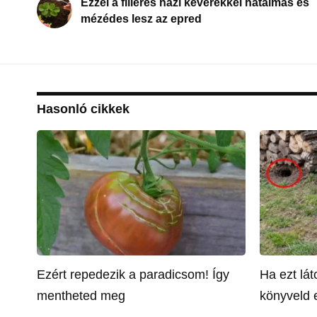
Ezzel a filléres házi keverékkel hatalmas és
mézédes lesz az epred
Hasonló cikkek
Ezért repedezik a paradicsom! Így
Ha ezt lá
mentheted meg
könyveld e