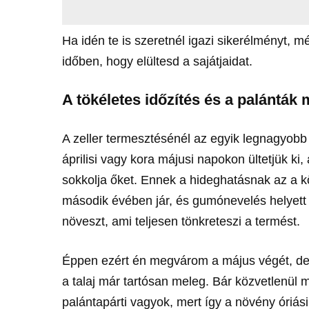
Ha idén te is szeretnél igazi sikerélményt,
időben, hogy elültesd a sajátjaidat.
A tökéletes időzítés és a palánták
A zeller termesztésénél az egyik legnagyobb
áprilisi vagy kora májusi napokon ültetjük ki,
sokkolja őket. Ennek a hideghatásnak az a k
második évében jár, és gumónevelés helyett
növeszt, ami teljesen tönkreteszi a termést.
Éppen ezért én megvárom a május végét, de le
a talaj már tartósan meleg. Bár közvetlenül m
palántapárti vagyok, mert így a növény óriási