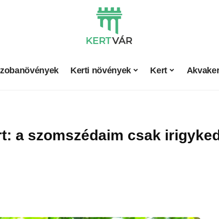
zobanövények
Kerti növények
Kert
Akvaker
ert: a szomszédaim csak irigyke