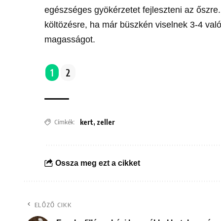
egészséges gyökérzetet fejleszteni az őszre.
költözésre, ha már büszkén viselnek 3-4 valód
magasságot.
1
2
Címkék:
kert
,
zeller
Ossza meg ezt a cikket
ELŐZŐ CIKK