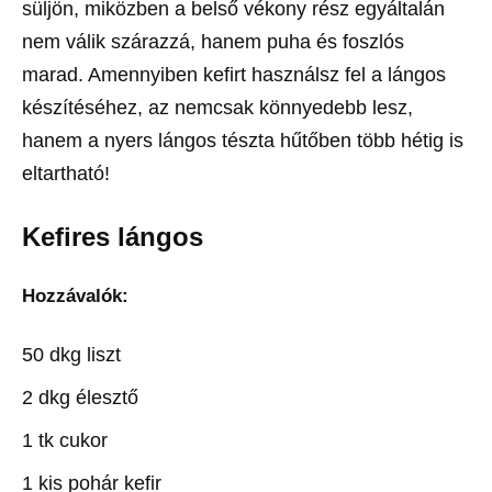
süljön, miközben a belső vékony rész egyáltalán
nem válik szárazzá, hanem puha és foszlós
marad. Amennyiben kefirt használsz fel a lángos
készítéséhez, az nemcsak könnyedebb lesz,
hanem a nyers lángos tészta hűtőben több hétig is
eltartható!
Kefires lángos
Hozzávalók:
50 dkg liszt
2 dkg élesztő
1 tk cukor
1 kis pohár kefir