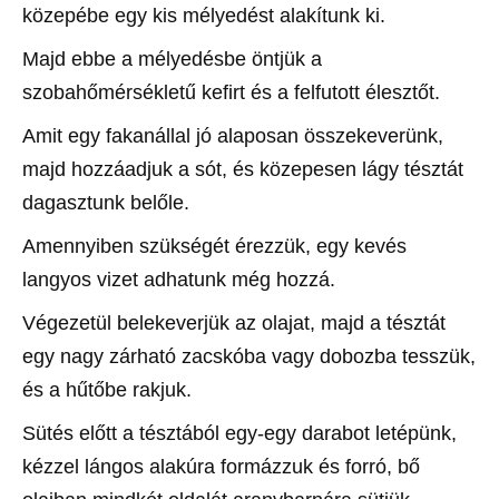
közepébe egy kis mélyedést alakítunk ki.
Majd ebbe a mélyedésbe öntjük a
szobahőmérsékletű kefirt és a felfutott élesztőt.
Amit egy fakanállal jó alaposan összekeverünk,
majd hozzáadjuk a sót, és közepesen lágy tésztát
dagasztunk belőle.
Amennyiben szükségét érezzük, egy kevés
langyos vizet adhatunk még hozzá.
Végezetül belekeverjük az olajat, majd a tésztát
egy nagy zárható zacskóba vagy dobozba tesszük,
és a hűtőbe rakjuk.
Sütés előtt a tésztából egy-egy darabot letépünk,
kézzel lángos alakúra formázzuk és forró, bő