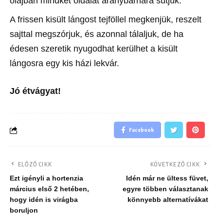
olajban mindkét oldalát aranybarnára sütjük.
A frissen kisült lángost tejföllel megkenjük, reszelt
sajttal megszórjuk, és azonnal tálaljuk, de ha
édesen szeretik nyugodhat kerülhet a kisült
lángosra egy kis házi lekvár.
Jó étvágyat!
Facebook
ELŐZŐ CIKK
KÖVETKEZŐ CIKK
Ezt igényli a hortenzia
Idén már ne ültess füvet,
március első 2 hetében,
egyre többen választanak
hogy idén is virágba
könnyebb alternatívákat
boruljon