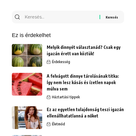
Keresés
erre:
Ez is érdekelhet
Melyik dinnyét választanád? Csak egy
igazán érett van köztük!
Érdekesség
A felvágott dinnye tárolásának titka:
Így nem lesz kásás és ízetlen napok
múlva sem
Háztartási tippek
Ez az egyetlen tulajdonság teszi igazán
ellenállhatatlanná a nőket
Életmód