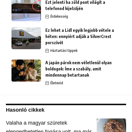
Ezt jelenti ha zöld pont világít a
telefonod kijelzőjén
Érdekesség
Ez lehet a Lidl egyik legjobb vétele a
héten: ennyiért adják a SilverCrest
porszívót
Háztartási tippek
A japán párok nem véletlenül olyan
boldogok: Íme a szabály, amit
mindennap betartanak
Életmód
Hasonló cikkek
Valaha a magyar szüretek
elengedhetetlen fogása volt, ma már