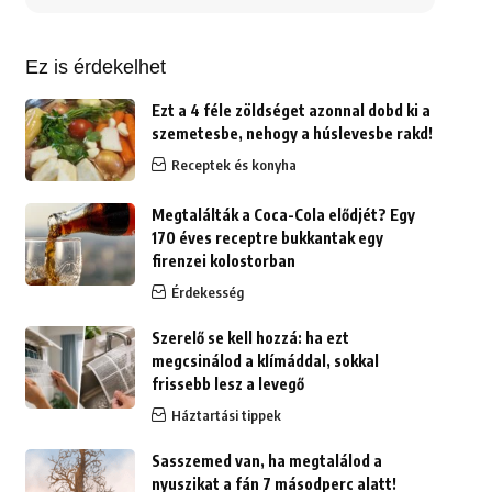
erre:
Ez is érdekelhet
Ezt a 4 féle zöldséget azonnal dobd ki a
szemetesbe, nehogy a húslevesbe rakd!
Receptek és konyha
Megtalálták a Coca-Cola elődjét? Egy
170 éves receptre bukkantak egy
firenzei kolostorban
Érdekesség
Szerelő se kell hozzá: ha ezt
megcsinálod a klímáddal, sokkal
frissebb lesz a levegő
Háztartási tippek
Sasszemed van, ha megtalálod a
nyuszikat a fán 7 másodperc alatt!