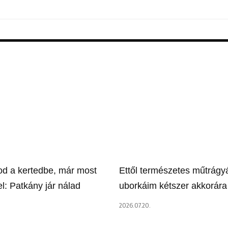
tod a kertedbe, már most
Ettől természetes műtrágyá
l: Patkány jár nálad
uborkáim kétszer akkorár
2026.07.20.