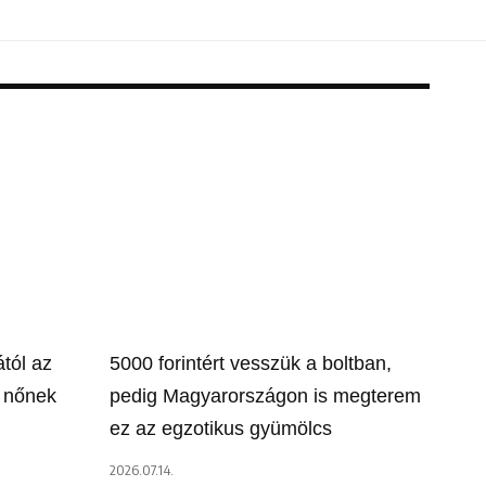
tól az
5000 forintért vesszük a boltban,
a nőnek
pedig Magyarországon is megterem
ez az egzotikus gyümölcs
2026.07.14.