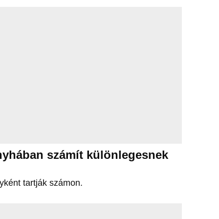
nyhában számít különlegesnek
ként tartják számon.