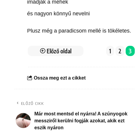
imádják a méhek
és nagyon könnyű nevelni
Plusz még a paradicsom mellé is tökéletes.
Előző oldal
1
2
3
Ossza meg ezt a cikket
ELŐZŐ CIKK
Már most mentsd el nyárra! A szúnyogok
messziről kerülni fogják azokat, akik ezt
eszik nyáron