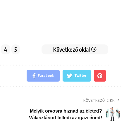
4
5
Következő oldal
Facebook
Twitter
KÖVETKEZŐ CIKK
Melyik orvosra bíznád az életed?
Választásod felfedi az igazi éned!