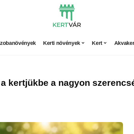
zobanövények
Kerti növények
Kert
Akvaker
k a kertjükbe a nagyon szerenc