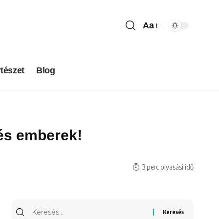
Aa
tészet
Blog
sés emberek!
3 perc olvasási idő
Keresés