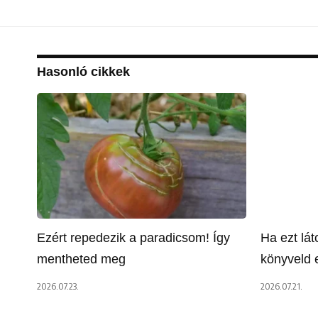
Hasonló cikkek
Ezért repedezik a paradicsom! Így
Ha ezt lá
mentheted meg
könyveld e
2026.07.23.
2026.07.21.