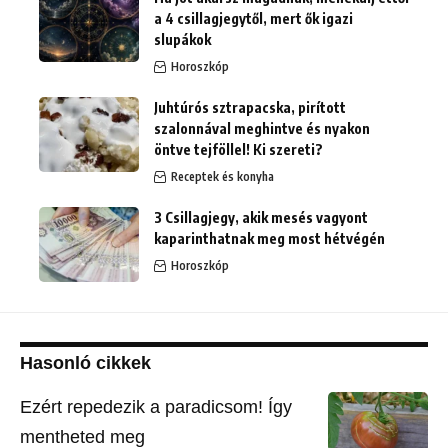
a 4 csillagjegytől, mert ők igazi
slupákok
Horoszkóp
Juhtúrós sztrapacska, pirított
szalonnával meghintve és nyakon
öntve tejföllel! Ki szereti?
Receptek és konyha
3 Csillagjegy, akik mesés vagyont
kaparinthatnak meg most hétvégén
Horoszkóp
Hasonló cikkek
Ezért repedezik a paradicsom! Így
mentheted meg