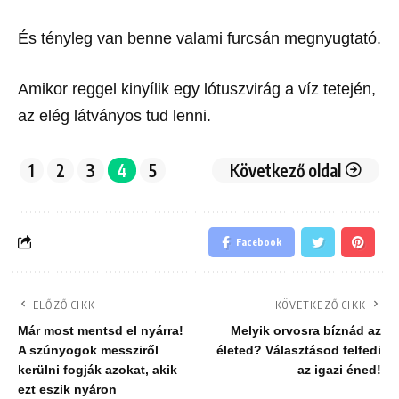
És tényleg van benne valami furcsán megnyugtató.
Amikor reggel kinyílik egy lótuszvirág a víz tetején,
az elég látványos tud lenni.
1
2
3
4
5
Következő oldal
Facebook
ELŐZŐ CIKK
KÖVETKEZŐ CIKK
Már most mentsd el nyárra!
Melyik orvosra bíznád az
A szúnyogok messziről
életed? Választásod felfedi
kerülni fogják azokat, akik
az igazi éned!
ezt eszik nyáron