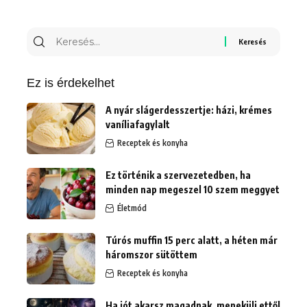
Keresés
erre:
Ez is érdekelhet
A nyár slágerdesszertje: házi, krémes
vaníliafagylalt
Receptek és konyha
Ez történik a szervezetedben, ha
minden nap megeszel 10 szem meggyet
Életmód
Túrós muffin 15 perc alatt, a héten már
háromszor sütöttem
Receptek és konyha
Ha jót akarsz magadnak, menekülj ettől