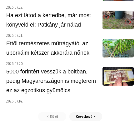
2026.07.23.
Ha ezt látod a kertedbe, már most
könyveld el: Patkány jár nálad
2026.07.21.
Ettől természetes műtrágyától az
uborkáim kétszer akkorára nőnek
2026.07.20.
5000 forintért vesszük a boltban,
pedig Magyarországon is megterem
ez az egzotikus gyümölcs
2026.07.14.
Előző
Következő