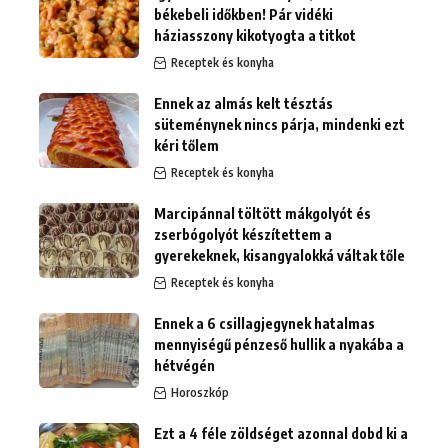
békebeli időkben! Pár vidéki
háziasszony kikotyogta a titkot
Receptek és konyha
Ennek az almás kelt tésztás
süteménynek nincs párja, mindenki ezt
kéri tőlem
Receptek és konyha
Marcipánnal töltött mákgolyót és
zserbógolyót készítettem a
gyerekeknek, kisangyalokká váltak tőle
Receptek és konyha
Ennek a 6 csillagjegynek hatalmas
mennyiségű pénzeső hullik a nyakába a
hétvégén
Horoszkóp
Ezt a 4 féle zöldséget azonnal dobd ki a