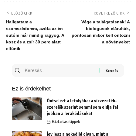
ELŐZŐ CIKK
KÖVETKEZŐ CIKK
Hallgattam a
Vége a találgatásnak! A
szomszédomra, azóta az én
biológusok elárulták,
sütőm már mindig ragyog. A
pontosan mikor kell öntözni
kosz és a zsír 30 perc alatt
a növényeket
eltűnik
Keresés
erre:
Ez is érdekelhet
Öntsd ezt a lefolyóba: a vízvezeték-
szerelők szerint semmi sem oldja fel
jobban a lerakódásokat
Háztartási tippek
Így lesz a nokedlid olyan, mint a