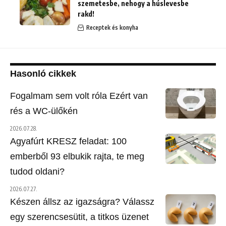
szemetesbe, nehogy a húslevesbe
rakd!
Receptek és konyha
Hasonló cikkek
Fogalmam sem volt róla Ezért van
rés a WC-ülőkén
2026.07.28.
Agyafúrt KRESZ feladat: 100
emberből 93 elbukik rajta, te meg
tudod oldani?
2026.07.27.
Készen állsz az igazságra? Válassz
egy szerencsesütit, a titkos üzenet