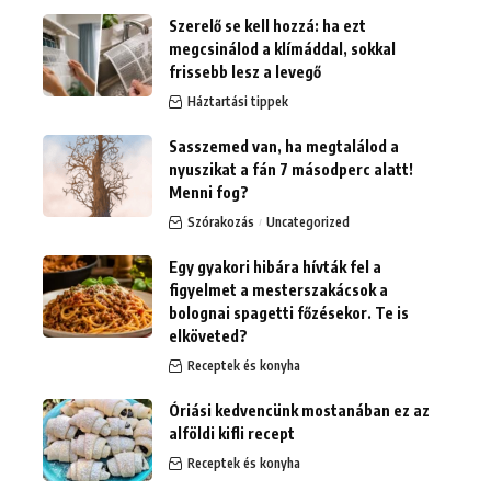
Szerelő se kell hozzá: ha ezt
megcsinálod a klímáddal, sokkal
frissebb lesz a levegő
Háztartási tippek
Sasszemed van, ha megtalálod a
nyuszikat a fán 7 másodperc alatt!
Menni fog?
Szórakozás
Uncategorized
Egy gyakori hibára hívták fel a
figyelmet a mesterszakácsok a
bolognai spagetti főzésekor. Te is
elköveted?
Receptek és konyha
Óriási kedvencünk mostanában ez az
alföldi kifli recept
Receptek és konyha