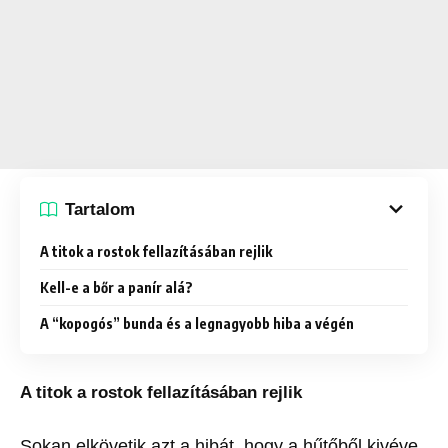
Tartalom
A titok a rostok fellazításában rejlik
Kell-e a bőr a panír alá?
A “kopogós” bunda és a legnagyobb hiba a végén
A titok a rostok fellazításában rejlik
Sokan elkövetik azt a hibát, hogy a hűtőből kivéve