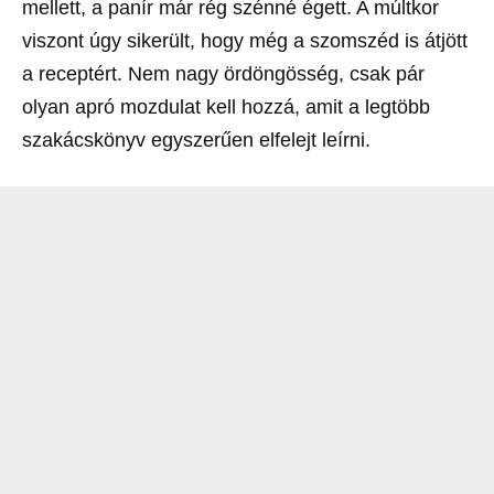
mellett, a panír már rég szénné égett. A múltkor
viszont úgy sikerült, hogy még a szomszéd is átjött
a receptért. Nem nagy ördöngösség, csak pár
olyan apró mozdulat kell hozzá, amit a legtöbb
szakácskönyv egyszerűen elfelejt leírni.