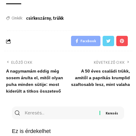
csirkeszárny
,
trükk
Címkék:
Facebook
ELŐZŐ CIKK
KÖVETKEZŐ CIKK
A nagymamám eddig még
A 50 éves családi trükk,
sosem árulta el, mitől olyan
amitől a paprikás krumplid
puha minden sütije: most
szaftosabb lesz, mint valaha
kiderült a titkos összetevő
Keresés
erre:
Ez is érdekelhet