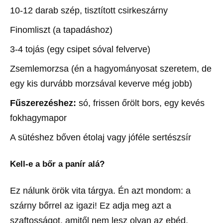
10-12 darab szép, tisztított csirkeszárny
Finomliszt (a tapadáshoz)
3-4 tojás (egy csipet sóval felverve)
Zsemlemorzsa (én a hagyományosat szeretem, de
egy kis durvább morzsával keverve még jobb)
Fűszerezéshez:
só, frissen őrölt bors, egy kevés
fokhagymapor
A sütéshez bőven étolaj vagy jóféle sertészsír
Kell-e a bőr a panír alá?
Ez nálunk örök vita tárgya. Én azt mondom: a
szárny bőrrel az igazi! Ez adja meg azt a
szaftosságot, amitől nem lesz olyan az ebéd,