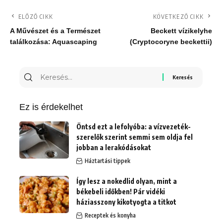
ELŐZŐ CIKK
KÖVETKEZŐ CIKK
A Művészet és a Természet
Beckett vízikelyhe
találkozása: Aquascaping
(Cryptocoryne beckettii)
Keresés
erre:
Ez is érdekelhet
Öntsd ezt a lefolyóba: a vízvezeték-
szerelők szerint semmi sem oldja fel
jobban a lerakódásokat
Háztartási tippek
Így lesz a nokedlid olyan, mint a
békebeli időkben! Pár vidéki
háziasszony kikotyogta a titkot
Receptek és konyha