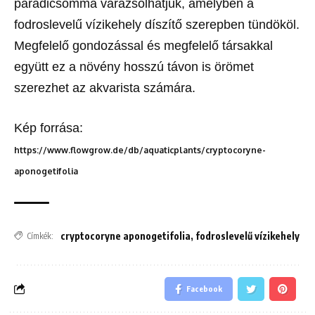
paradicsommá varázsolhatjuk, amelyben a
fodroslevelű vízikehely díszítő szerepben tündököl.
Megfelelő gondozással és megfelelő társakkal
együtt ez a növény hosszú távon is örömet
szerezhet az akvarista számára.
Kép forrása:
https://www.flowgrow.de/db/aquaticplants/cryptocoryne-
aponogetifolia
cryptocoryne aponogetifolia
,
fodroslevelű vízikehely
Címkék:
Facebook