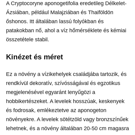
A Cryptocoryne aponogetifolia eredetileg Délkelet-
Ázsiában, például Malajziában és Thaiföldön
őshonos. Itt általában lassú folyókban és
patakokban nő, ahol a víz hőmérséklete és kémiai
összetétele stabil.
Kinézet és méret
Ez a növény a vízikehelyek családjába tartozik, és
rendkívül dekoratív, szívósságával és egzotikus
megjelenésével egyaránt lenyűgözi a
hobbikertészeket. A levelek hosszúak, keskenyek
és fodrosak, emlékeztetve az aponogeton
növényekre. A levelek sötétzöld vagy bronzszínűek
lehetnek, és a növény általában 20-50 cm magasra