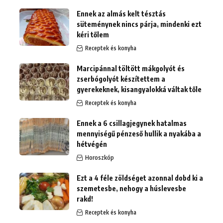
Ennek az almás kelt tésztás
süteménynek nincs párja, mindenki ezt
kéri tőlem
Receptek és konyha
Marcipánnal töltött mákgolyót és
zserbógolyót készítettem a
gyerekeknek, kisangyalokká váltak tőle
Receptek és konyha
Ennek a 6 csillagjegynek hatalmas
mennyiségű pénzeső hullik a nyakába a
hétvégén
Horoszkóp
Ezt a 4 féle zöldséget azonnal dobd ki a
szemetesbe, nehogy a húslevesbe
rakd!
Receptek és konyha