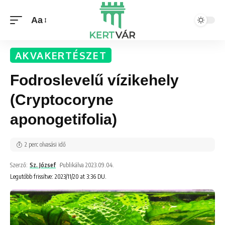
Aa
AKVAKERTÉSZET
Fodroslevelű vízikehely
(Cryptocoryne
aponogetifolia)
2 perc olvasási idő
Szerző:
Sz. József
Publikálva 2023.09.04.
Legutóbb frissítve: 2023/11/20 at 3:36 DU.