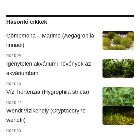
Hasonló cikkek
Gömbmoha – Marimo (Aegagropila
linnaei)
2023.12.29.
Igénytelen akváriumi növények az
akváriumban
2023.11.20.
Vízi hortenzia (Hygrophila stricta)
2023.12.02.
Wendt vízikehely (Cryptocoryne
wendtii)
2023.11.20.