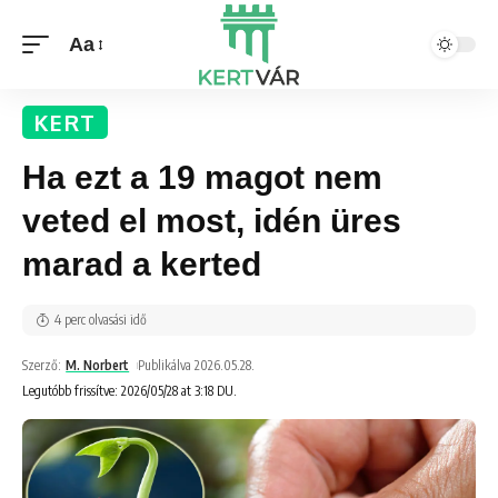
Aa
KERT
Ha ezt a 19 magot nem
veted el most, idén üres
marad a kerted
4 perc olvasási idő
Szerző:
M. Norbert
Publikálva 2026.05.28.
Legutóbb frissítve: 2026/05/28 at 3:18 DU.