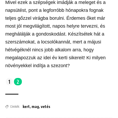
Mivel ezek a szépségek imádják a meleget és a
napsütést, pont a legforróbb hónapokra fognak
teljes gőzzel virágba borulni. Érdemes őket már
most jól megvilágított, napos helyre tervezni, és
meghálálják a gondoskodást. Készítsétek hát a
szerszámokat, a locsolókannát, mert a májusi
hétvégéknél nincs jobb alkalom arra, hogy
megalapozzuk az idei év kerti sikereit! Ki milyen
növényekkel indítja a szezont?
1
2
kert
,
mag
,
vetés
Címkék: