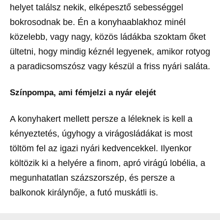
helyet találsz nekik, elképesztő sebességgel
bokrosodnak be. Én a konyhaablakhoz minél
közelebb, vagy nagy, közös ládákba szoktam őket
ültetni, hogy mindig kéznél legyenek, amikor rotyog
a paradicsomszósz vagy készül a friss nyári saláta.
Színpompa, ami fémjelzi a nyár elejét
A konyhakert mellett persze a léleknek is kell a
kényeztetés, úgyhogy a virágosládákat is most
töltöm fel az igazi nyári kedvencekkel. Ilyenkor
költözik ki a helyére a finom, apró virágú lobélia, a
megunhatatlan százszorszép, és persze a
balkonok királynője, a futó muskátli is.