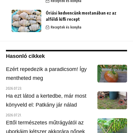
Receptek és konyha
Óriási kedvencünk mostanában ez az
alföldi kifli recept
Receptek és konyha
Hasonló cikkek
Ezért repedezik a paradicsom! Így
mentheted meg
2026.07.23.
Ha ezt látod a kertedbe, már most
könyveld el: Patkány jár nálad
2026.07.21.
Ettől természetes műtrágyától az
uborkáim kétszer akkorára nőnek