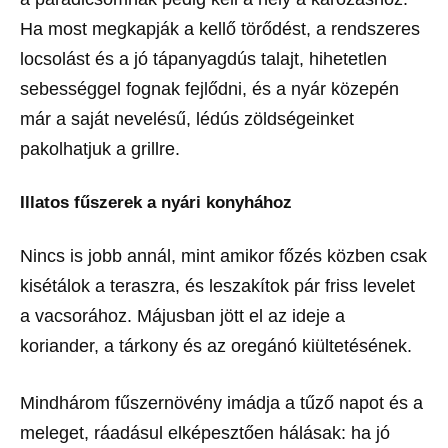
Ha most megkapják a kellő törődést, a rendszeres
locsolást és a jó tápanyagdús talajt, hihetetlen
sebességgel fognak fejlődni, és a nyár közepén
már a saját nevelésű, lédús zöldségeinket
pakolhatjuk a grillre.
Illatos fűszerek a nyári konyhához
Nincs is jobb annál, mint amikor főzés közben csak
kisétálok a teraszra, és leszakítok pár friss levelet
a vacsorához. Májusban jött el az ideje a
koriander, a tárkony és az oregánó kiültetésének.
Mindhárom fűszernövény imádja a tűző napot és a
meleget, ráadásul elképesztően hálásak: ha jó