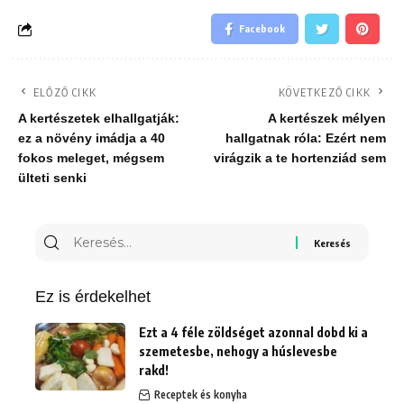
Facebook
ELŐZŐ CIKK
KÖVETKEZŐ CIKK
A kertészetek elhallgatják:
A kertészek mélyen
ez a növény imádja a 40
hallgatnak róla: Ezért nem
fokos meleget, mégsem
virágzik a te hortenziád sem
ülteti senki
Keresés
erre:
Ez is érdekelhet
Ezt a 4 féle zöldséget azonnal dobd ki a
szemetesbe, nehogy a húslevesbe
rakd!
Receptek és konyha