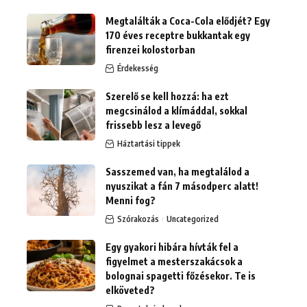
Megtalálták a Coca-Cola elődjét? Egy
170 éves receptre bukkantak egy
firenzei kolostorban
Érdekesség
Szerelő se kell hozzá: ha ezt
megcsinálod a klímáddal, sokkal
frissebb lesz a levegő
Háztartási tippek
Sasszemed van, ha megtalálod a
nyuszikat a fán 7 másodperc alatt!
Menni fog?
Szórakozás
Uncategorized
Egy gyakori hibára hívták fel a
figyelmet a mesterszakácsok a
bolognai spagetti főzésekor. Te is
elköveted?