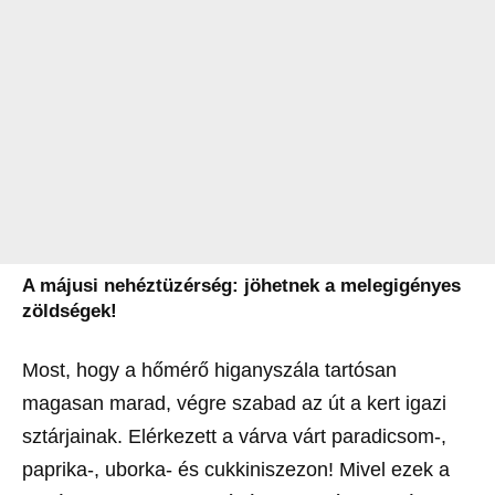
A májusi nehéztüzérség: jöhetnek a melegigényes
zöldségek!
Most, hogy a hőmérő higanyszála tartósan
magasan marad, végre szabad az út a kert igazi
sztárjainak. Elérkezett a várva várt paradicsom-,
paprika-, uborka- és cukkiniszezon! Mivel ezek a