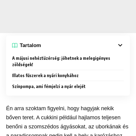
Tartalom
A májusi nehéztüzérség: jöhetnek a melegigényes
zöldségek!
Illatos fűszerek a nyári konyhához
Színpompa, ami fémjelzi a nyár elejét
Én arra szoktam figyelni, hogy hagyjak nekik
bőven teret. A cukkini például hajlamos teljesen
benőni a szomszédos ágyásokat, az uborkának és
a paradicsomnak pedig kell a hely a karózáshoz.