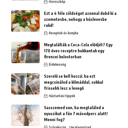
Horoszkóp
Ezt a 4 féle zöldséget azonnal dobd ki a
szemetesbe, nehogy a húslevesbe
rakd!
Receptek és konyha
Megtalálták a Coca-Cola elődjét? Egy
170 éves receptre bukkantak egy
firenzei kolostorban
Érdekesség
Szerelő se kell hozzá: ha ezt
megcsinálod a klímáddal, sokkal
frissebb lesz a levegő
Háztartási tippek
Sasszemed van, ha megtalálod a
nyuszikat a fán 7 másodperc alatt!
Menni fog?
Szórakozás
Uncategorized