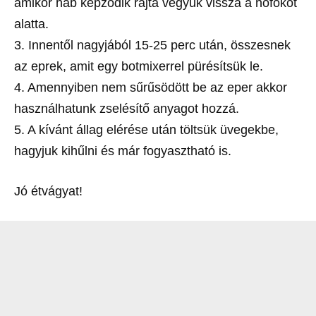
amikor hab képződik rajta vegyük vissza a hőfokot
alatta.
3. Innentől nagyjából 15-25 perc után, összesnek
az eprek, amit egy botmixerrel pürésítsük le.
4. Amennyiben nem sűrűsödött be az eper akkor
használhatunk zselésítő anyagot hozzá.
5. A kívánt állag elérése után töltsük üvegekbe,
hagyjuk kihűlni és már fogyasztható is.
Jó étvágyat!