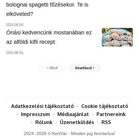
bolognai spagetti főzésekor. Te is
elköveted?
2026.08.06.
Óriási kedvencünk mostanában ez
az alföldi kifli recept
2026.08.06.
Előző
Következő
Adatkezelési tájékoztató
Cookie tájékoztató
Impresszum
Médiaajánlat
Partnereink
Rólunk
Üzenetküldés
RSS
2024 -2026 © KertVár - Minden jog fenntartva!