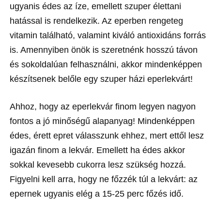
ugyanis édes az íze, emellett szuper élettani
hatással is rendelkezik. Az eperben rengeteg
vitamin található, valamint kiváló antioxidáns forrás
is. Amennyiben önök is szeretnénk hosszú távon
és sokoldalúan felhasználni, akkor mindenképpen
készítsenek belőle egy szuper házi eperlekvárt!
Ahhoz, hogy az eperlekvár finom legyen nagyon
fontos a jó minőségű alapanyag! Mindenképpen
édes, érett epret válasszunk ehhez, mert ettől lesz
igazán finom a lekvár. Emellett ha édes akkor
sokkal kevesebb cukorra lesz szükség hozzá.
Figyelni kell arra, hogy ne főzzék túl a lekvárt: az
epernek ugyanis elég a 15-25 perc főzés idő.