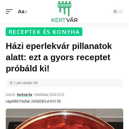
Aa
RECEPTEK ÉS KONYHA
Házi eperlekvár pillanatok
alatt: ezt a gyors receptet
próbáld ki!
2 perc olvasási idő
Szerző:
Kertvár.hu
Publikálva 2026.05.23.
Legutóbb frissítve: 2026/05/23 at 8:07 DE.