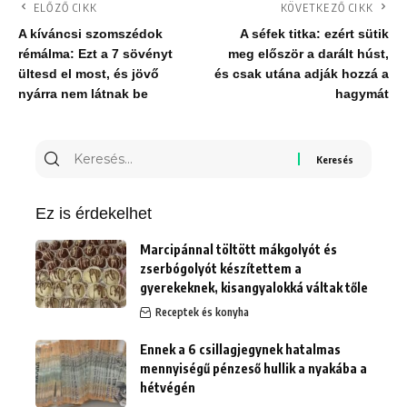
ELŐZŐ CIKK
KÖVETKEZŐ CIKK
A kíváncsi szomszédok
A séfek titka: ezért sütik
rémálma: Ezt a 7 sövényt
meg először a darált húst,
ültesd el most, és jövő
és csak utána adják hozzá a
nyárra nem látnak be
hagymát
Keresés
erre:
Ez is érdekelhet
Marcipánnal töltött mákgolyót és
zserbógolyót készítettem a
gyerekeknek, kisangyalokká váltak tőle
Receptek és konyha
Ennek a 6 csillagjegynek hatalmas
mennyiségű pénzeső hullik a nyakába a
hétvégén