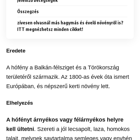
Jelemző betegségek
Összegzés
zívesen olvasnál más hagymás és évelő növényről is?
ITT megnézhetsz minden cikket!
Eredete
A hófény a Balkán-félsziget és a Törökország
területéről származik. Az 1800-as évek óta ismert
Európában, és népszerű kerti növény lett.
Elhelyezés
A hófényt árnyékos vagy félárnyékos helyre
kell ültetni
. Szereti a jól lecsapolt, laza, homokos
talajt, melynek savtartalma semleges vagy enyhén