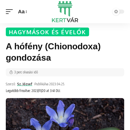
Aa
HAGYMÁSOK ÉS ÉVELŐK
A hófény (Chionodoxa)
gondozása
3 perc olvasási idő
Szerző:
Sz. József
Publikálva 2023.04.25.
Legutóbb frissítve: 2023/11/20 at 3:41 DU.