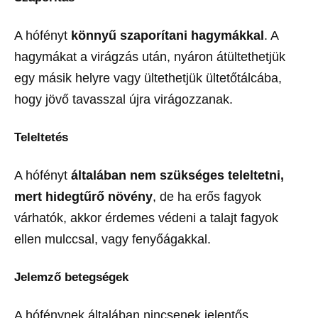
A hófényt
könnyű szaporítani hagymákkal
. A
hagymákat a virágzás után, nyáron átültethetjük
egy másik helyre vagy ültethetjük ültetőtálcába,
hogy jövő tavasszal újra virágozzanak.
Teleltetés
A hófényt
általában nem szükséges teleltetni,
mert hidegtűrő növény
, de ha erős fagyok
várhatók, akkor érdemes védeni a talajt fagyok
ellen mulccsal, vagy fenyőágakkal.
Jelemző betegségek
A hófénynek általában nincsenek jelentős