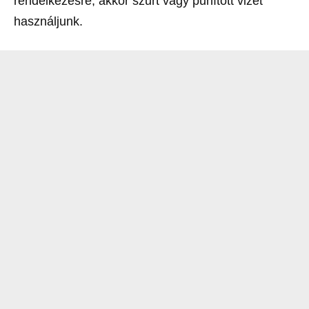
rendelkezésre, akkor szűrt vagy puhított vizet
használjunk.