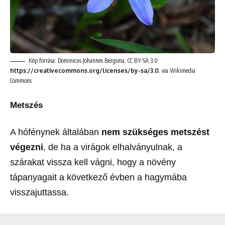
Kép forrása: Dominicus Johannes Bergsma, CC BY-SA 3.0
https://creativecommons.org/licenses/by-sa/3.0
, via Wikimedia
Commons
Metszés
A hófénynek általában
nem szükséges metszést
végezni
, de ha a virágok elhalványulnak, a
szárakat vissza kell vágni, hogy a növény
tápanyagait a következő évben a hagymába
visszajuttassa.