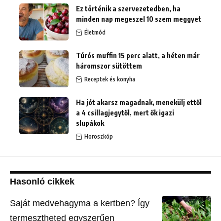
Ez történik a szervezetedben, ha
minden nap megeszel 10 szem meggyet
Életmód
Túrós muffin 15 perc alatt, a héten már
háromszor sütöttem
Receptek és konyha
Ha jót akarsz magadnak, menekülj ettől
a 4 csillagjegytől, mert ők igazi
slupákok
Horoszkóp
Hasonló cikkek
Saját medvehagyma a kertben? Így
termesztheted egyszerűen