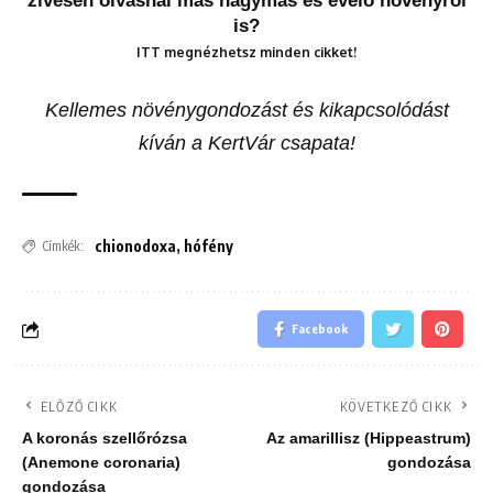
zívesen olvasnál más hagymás és évelő növényről
is?
ITT megnézhetsz minden cikket!
Kellemes növénygondozást és kikapcsolódást
kíván a KertVár csapata!
chionodoxa
,
hófény
Címkék:
Facebook
ELŐZŐ CIKK
KÖVETKEZŐ CIKK
A koronás szellőrózsa
Az amarillisz (Hippeastrum)
(Anemone coronaria)
gondozása
gondozása