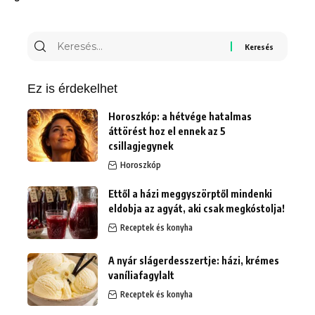
Keresés
erre:
Ez is érdekelhet
Horoszkóp: a hétvége hatalmas
áttörést hoz el ennek az 5
csillagjegynek
Horoszkóp
Ettől a házi meggyszörptől mindenki
eldobja az agyát, aki csak megkóstolja!
Receptek és konyha
A nyár slágerdesszertje: házi, krémes
vaníliafagylalt
Receptek és konyha