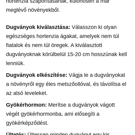
hortenzia szaporításának, különösen a már
meglévő növényekből.
Dugványok kiválasztása:
Válasszon ki olyan
egészséges hortenzia ágakat, amelyek nem túl
fiatalok és nem túl öregek. A kiválasztott
dugványoknak körülbelül 15-20 cm hosszúnak kell
lenniük.
Dugványok elkészítése:
Vágja le a dugványokat
a növényről egy éles metszőollóval, és távolítsa el
az alsó leveleket.
Gyökérhormon:
Merítse a dugványok vágott
végét gyökérhormonba, ami elősegíti a
gyökérképződést.
Ültetés:
Ültessen minden dugványt egy kis