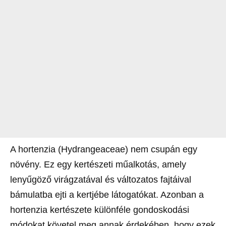
A hortenzia (Hydrangeaceae) nem csupán egy
növény. Ez egy kertészeti műalkotás, amely
lenyűgöző virágzatával és változatos fajtáival
bámulatba ejti a kertjébe látogatókat. Azonban a
hortenzia kertészete különféle gondoskodási
módokat követel meg annak érdekében, hogy ezek