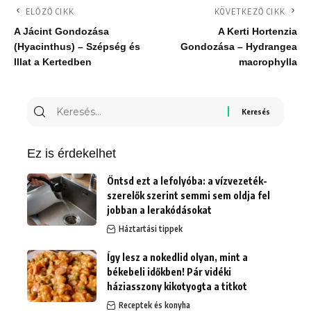
ELŐZŐ CIKK
KÖVETKEZŐ CIKK
A Jácint Gondozása
A Kerti Hortenzia
(Hyacinthus) – Szépség és
Gondozása – Hydrangea
Illat a Kertedben
macrophylla
Keresés
erre:
Ez is érdekelhet
Öntsd ezt a lefolyóba: a vízvezeték-
szerelők szerint semmi sem oldja fel
jobban a lerakódásokat
Háztartási tippek
Így lesz a nokedlid olyan, mint a
békebeli időkben! Pár vidéki
háziasszony kikotyogta a titkot
Receptek és konyha