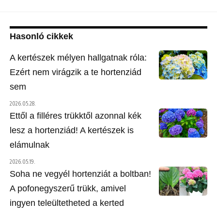
Hasonló cikkek
A kertészek mélyen hallgatnak róla:
Ezért nem virágzik a te hortenziád
sem
2026.05.28.
Ettől a filléres trükktől azonnal kék
lesz a hortenziád! A kertészek is
elámulnak
2026.05.19.
Soha ne vegyél hortenziát a boltban!
A pofonegyszerű trükk, amivel
ingyen teleültetheted a kerted