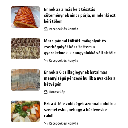
Ennek az almás kelt tésztás
süteménynek nincs párja, mindenki ezt
kéri tőlem
Receptek és konyha
Marcipánnal töltött mákgolyót és
zserbógolyót készítettem a
gyerekeknek, kisangyalokká váltak tőle
Receptek és konyha
Ennek a 6 csillagjegynek hatalmas
mennyiségű pénzeső hullik a nyakába a
hétvégén
Horoszkóp
Ezt a 4 féle zöldséget azonnal dobd ki a
szemetesbe, nehogy a húslevesbe
rakd!
Receptek és konyha