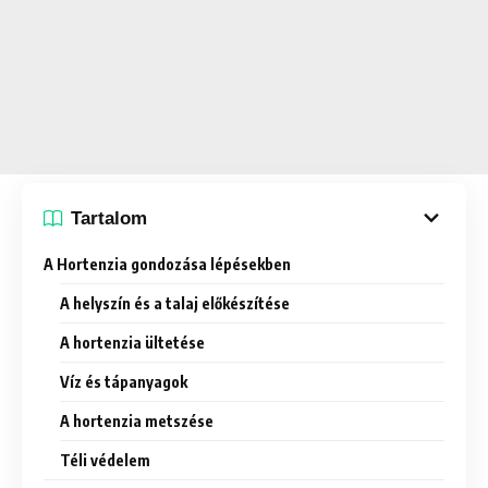
Tartalom
A Hortenzia gondozása lépésekben
A helyszín és a talaj előkészítése
A hortenzia ültetése
Víz és tápanyagok
A hortenzia metszése
Téli védelem