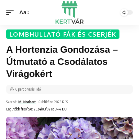
Aa
LOMBHULLATÓ FÁK ÉS CSERJÉK
A Hortenzia Gondozása –
Útmutató a Csodálatos
Virágokért
6 perc olvasási idő
Szerző:
M. Norbert
Publikálva 2023.12.22.
Legutóbb frissítve: 2024/03/02 at 3:44 DU.