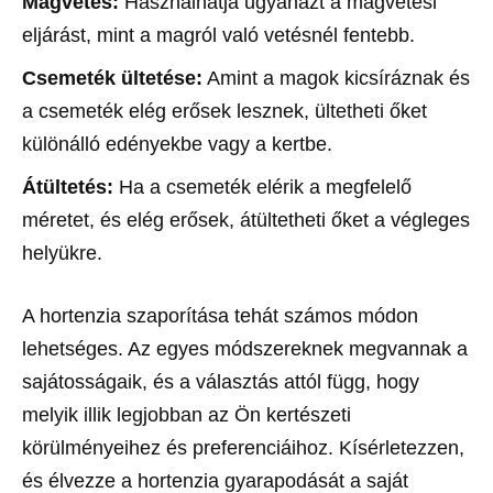
Magvetés:
Használhatja ugyanazt a magvetési
eljárást, mint a magról való vetésnél fentebb.
Csemeték ültetése:
Amint a magok kicsíráznak és
a csemeték elég erősek lesznek, ültetheti őket
különálló edényekbe vagy a kertbe.
Átültetés:
Ha a csemeték elérik a megfelelő
méretet, és elég erősek, átültetheti őket a végleges
helyükre.
A hortenzia szaporítása tehát számos módon
lehetséges. Az egyes módszereknek megvannak a
sajátosságaik, és a választás attól függ, hogy
melyik illik legjobban az Ön kertészeti
körülményeihez és preferenciáihoz. Kísérletezzen,
és élvezze a hortenzia gyarapodását a saját