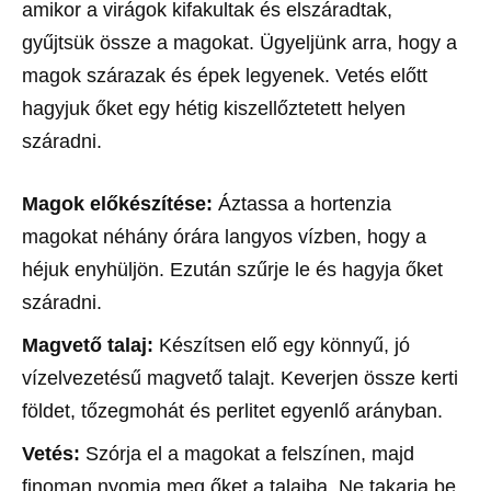
amikor a virágok kifakultak és elszáradtak,
gyűjtsük össze a magokat. Ügyeljünk arra, hogy a
magok szárazak és épek legyenek. Vetés előtt
hagyjuk őket egy hétig kiszellőztetett helyen
száradni.
Magok előkészítése:
Áztassa a hortenzia
magokat néhány órára langyos vízben, hogy a
héjuk enyhüljön. Ezután szűrje le és hagyja őket
száradni.
Magvető talaj:
Készítsen elő egy könnyű, jó
vízelvezetésű magvető talajt. Keverjen össze kerti
földet, tőzegmohát és perlitet egyenlő arányban.
Vetés:
Szórja el a magokat a felszínen, majd
finoman nyomja meg őket a talajba. Ne takarja be